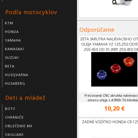
Podľa motocyklov
KTM
Odporúčame
HONDA
ZETA SKRUTKA NALIEVACIEHO O
YAMAHA
OLEJA YAMAHA YZ 125,250 OD97
KAWASAKI
250-450 OD 01,WRF 250,450 O
SUZUKI
BETA
HUSQVARNA
HUSABERG
Frézovaná CNC skrutka nalievac
Deti a mládež
otvoru oleja z A7009-T6 hliníka 
10,20 €
BOTY
CHRÁNIČE
ZADNÉ VODÍTKO HONDA CR 125
OBLEČENIE MX
OKULIARE