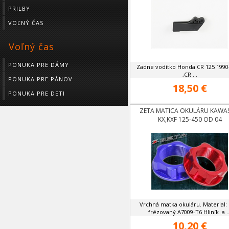
PRILBY
VOĽNÝ ČAS
Voľný čas
PONUKA PRE DÁMY
Zadne vodítko Honda CR 125 1990
,CR ...
PONUKA PRE PÁNOV
18,50 €
PONUKA PRE DETI
ZETA MATICA OKULÁRU KAWAS
KX,KXF 125-450 OD 04
Vrchná matka okuláru. Material:
frézovaný A7009-T6 Hliník a ..
10,20 €