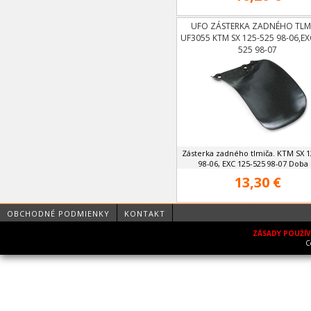
UFO ZÁSTERKA ZADNÉHO TLM
UF3055 KTM SX 125-525 98-06,EX
525 98-07
Zásterka zadného tlmiča. KTM SX 1
98-06, EXC 125-525 98-07 Doba .
13,30 €
OBCHODNÉ PODMIENKY
KONTAKT
ZÁSADY POUŽÍ
C