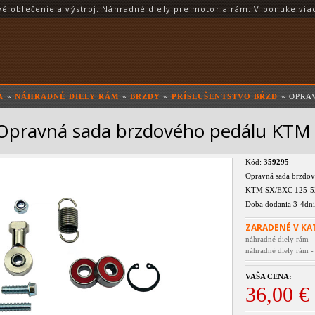
blečenie a výstroj. Náhradné diely pre motor a rám. V ponuke viac
A
»
NÁHRADNÉ DIELY RÁM
»
BRZDY
»
PRÍSLUŠENTSTVO BŔZD
» OPRA
Opravná sada brzdového pedálu KTM 
Kód:
359295
Opravná sada brzdov
KTM SX/EXC 125-5
Doba dodania 3-4dni
ZARADENÉ V KA
náhradné diely rám - 
náhradné diely rám 
VAŠA CENA:
36,00 €