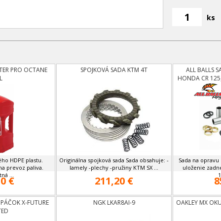
ks
TER PRO OCTANE
SPOJKOVÁ SADA KTM 4T
ALL BALLS 
L
HONDA CR 125,
09,C
ho HDPE plastu.
Originálna spojková sada Sada obsahuje: -
Sada na opravu
a prevoz paliva.
lamely -plechy -pružiny KTM SX ...
uloženie zadn
ná ...
1
0 €
211,20 €
8
 PÁČOK X-FUTURE
NGK LKAR8AI-9
OAKLEY MX OKU
TED