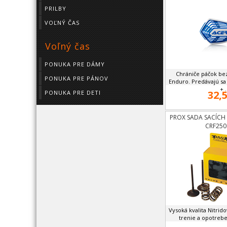
PRILBY
VOĽNÝ ČAS
Voľný čas
PONUKA PRE DÁMY
Chrániče páčok be
PONUKA PRE PÁNOV
Enduro. Predávajú sa
+ .
32,5
PONUKA PRE DETI
PROX SADA SACÍCH
CRF250
Vysoká kvalita Nitrid
trenie a opotrebe