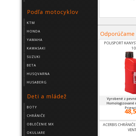
Podľa motocyklov
KTM
HONDA
Odporúčame
YAMAHA
POLISPORT KANYS
10
KAWASAKI
SUZUKI
BETA
HUSQVARNA
HUSABERG
Deti a mládež
Vyrobené z pevné
Homologizované n
BOTY
Priesvit
48,5
CHRÁNIČE
OBLEČENIE MX
ACERBIS CHRÁNIČE
VEN
OKULIARE