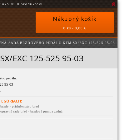
 ako 3000 produktov!
Nákupný košík
0 ks - 0,00 €
VNÁ SADA BRZDOVÉHO PEDÁLU KTM SX/EXC 125-525 95-03
SX/EXC 125-525 95-03
ého pedálu.
25 95-03
.
TEGÓRIACH:
brzdy - príslušentstvo bŕzd
- opravné sady bŕzd - brzdová pumpa zadná