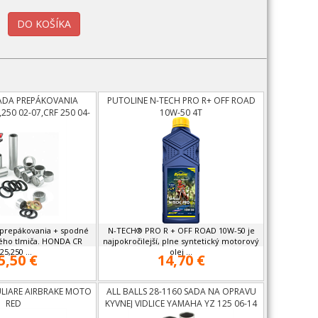
SADA PREPÁKOVANIA
PUTOLINE N-TECH PRO R+ OFF ROAD
250 02-07,CRF 250 04-
10W-50 4T
RF 450 02-08
 prepákovania + spodné
N-TECH® PRO R + OFF ROAD 10W-50 je
ého tlmiča. HONDA CR
najpokročilejší, plne syntetický motorový
25,250 ...
olej ...
5,50 €
14,70 €
LIARE AIRBRAKE MOTO
ALL BALLS 28-1160 SADA NA OPRAVU
RED
KYVNEJ VIDLICE YAMAHA YZ 125 06-14