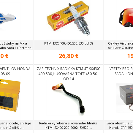
z výstuhy na MX a
KTM EXC 400,450,500,530 od 08
Oakley Airbrak
 ako sada L+P strana
okuliare Okuliar
..
0 €
26,80 €
19
 VENTILOV HONDA
ZAP-TECHNIX RADIČKA KTM 4T SX/EXC
VERTEX PRO-R
 08-09
400-530,HUSQVARNA TC/FE 450-501
SADA HOND
OD 14
ovanej ocele, znižuje
Radička vyrobená s kovaného hliníka.
Sada obsahuje pi
nie má dlhšiu ...
KTM SX400 200-2002 ,SX520 ...
Honda CRF 450 