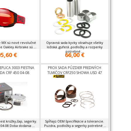
e MX sú nové revolučné
Opravná sada kyvky obsahuje všetky
e Oakley Airbrake sú ...
ložiská ,guferá ,podložky a rozperky
potrebné ...
5,60 €
66,00 €
EPLICA 3003 PIESTNA
PROX SADA PÚZDIER PREDNÝCH
A CRF 450 04-08
TLMIČOV CRF250 SHOWA USD 47
est krúžky,čap, segerky.
Spĺňajú OEM špecifikácie a tolerancie.
04-08 Doba dodania ...
Puzdra, podložky a segerky potrebné ...