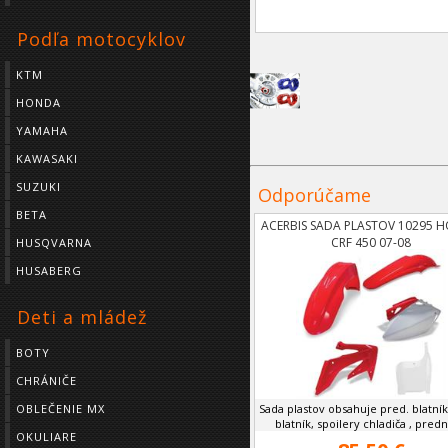
Podľa motocyklov
KTM
HONDA
YAMAHA
KAWASAKI
SUZUKI
Odporúčame
BETA
ACERBIS SADA PLASTOV 10295 
CRF 450 07-08
HUSQVARNA
HUSABERG
Deti a mládež
BOTY
CHRÁNIČE
Sada plastov obsahuje pred. blatní
OBLEČENIE MX
blatník, spoilery chladiča , prednú
OKULIARE