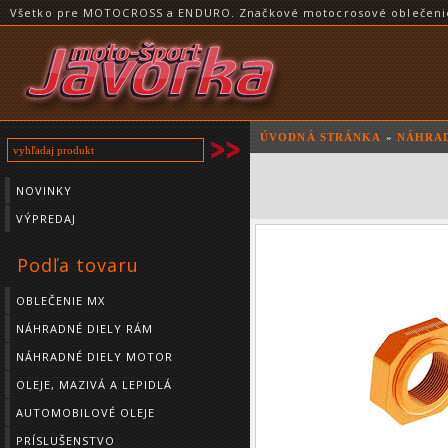
Všetko pre MOTOCROSS a ENDURO. Značkové motocrosové oblečenie a
ÚVODNÁ STRÁNKA
»
NÁHRAD
NOVINKY
VÝPREDAJ
Podľa tovaru
OBLEČENIE MX
NÁHRADNÉ DIELY RÁM
NÁHRADNÉ DIELY MOTOR
OLEJE, MAZIVÁ A LEPIDLÁ
AUTOMOBILOVÉ OLEJE
PRÍSLUŠENSTVO