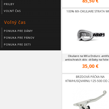
85,50 €
PRILBY
VOĽNÝ ČAS
100% MX-OKULIARE STRATA W
Voľný čas
PONUKA PRE DÁMY
PONUKA PRE PÁNOV
PONUKA PRE DETI
Okuliare na MX a Enduro -antifo
antischratch sklo -držiaky na folie 
35,00 €
BRZDOVÁ PÁČKA NA
KTM/HUSQVARNU 125-500 OD 