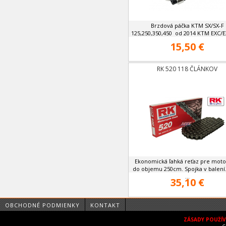
Brzdová páčka KTM SX/SX-F
125,250,350,450 od 2014 KTM EXC/EX
15,50 €
RK 520 118 ČLÁNKOV
Ekonomická ľahká reťaz pre moto
do objemu 250cm. Spojka v balení
...
35,10 €
OBCHODNÉ PODMIENKY
KONTAKT
ZÁSADY POUŽÍ