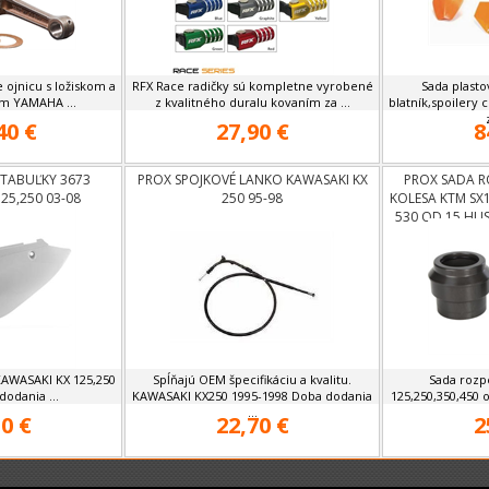
 ojnicu s ložiskom a
RFX Race radičky sú kompletne vyrobené
Sada plasto
m YAMAHA ...
z kvalitného duralu kovaním za ...
blatník,spoilery 
40 €
27,90 €
8
 TABUĽKY 3673
PROX SPOJKOVÉ LANKO KAWASAKI KX
PROX SADA R
25,250 03-08
250 95-98
KOLESA KTM SX1
530 OD 15,HU
KAWASAKI KX 125,250
Spĺňajú OEM špecifikáciu a kvalitu.
Sada rozp
dodania ...
KAWASAKI KX250 1995-1998 Doba dodania
125,250,350,450 
...
0 €
22,70 €
2