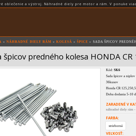
blečenie a výstroj. Náhradné diely pre motor a rám. V ponuke viac
A
»
NÁHRADNÉ DIELY RÁM
»
KOLESÁ
»
ŠPICE
» SADA ŠPICOV PREDNÉHO
a špicov predného kolesa HONDA CR 
Kód:
SK6
Sada špicov a niplov
36kusov
Honda CR 125,250,5
Doba dodania 5-10 d
ZARADENÉ V KA
náhradné diely rám - 
FARBA:
strieborná
VEĽKOSŤ: