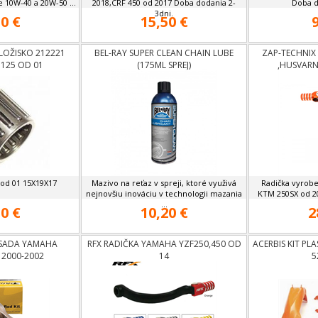
 10W-40 a 20W-50 ...
2018,CRF 450 od 2017 Doba dodania 2-
Doba d
3dni.
0 €
15,50 €
LOŽISKO 212221
BEL-RAY SUPER CLEAN CHAIN LUBE
ZAP-TECHNIX 
125 OD 01
(175ML SPREJ)
,HUSVARN
od 01 15X19X17
Mazivo na reťaz v spreji, ktoré využivá
Radička vyrobe
nejnovšiu inováciu v technologii mazania
KTM 250SX od 20
...
0 €
10,20 €
2
 SADA YAMAHA
RFX RADIČKA YAMAHA YZF250,450 OD
ACERBIS KIT PL
 2000-2002
14
5