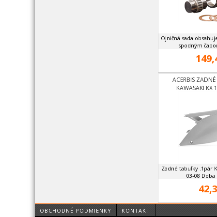
Ojničná sada obsahuje
spodným čapo
149,
ACERBIS ZADNÉ
KAWASAKI KX 1
Zadné tabuľky .1pár 
03-08 Doba 
42,3
OBCHODNÉ PODMIENKY
KONTAKT