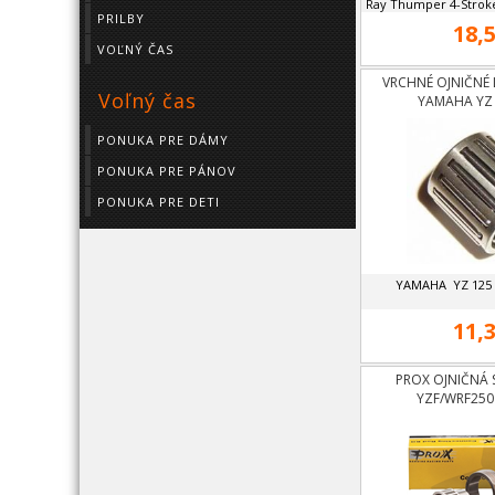
Ray Thumper 4-Stroke
PRILBY
18,5
VOĽNÝ ČAS
VRCHNÉ OJNIČNÉ 
Voľný čas
YAMAHA YZ 
PONUKA PRE DÁMY
PONUKA PRE PÁNOV
PONUKA PRE DETI
YAMAHA YZ 125 
11,3
PROX OJNIČNÁ
YZF/WRF250