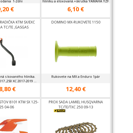
odania 1-2dni
hliníku a eloxovaná.+skrutka YAMAHA YZF
...
9,20 €
6,10 €
RADIČKA KTM SX/EXC
DOMINO MX-RUKOVETE 1150
A TC/TE ,GASGAS
ná s kovaného hliníka.
Rukovete na MX a Enduro 1pár
17 ,250 XC 2017-2019 ...
8,80 €
12,40 €
ASTOV 8101 KTM SX 125-
PROX SADA LAMIEL HUSQVARNA
25 04-06
TC/TE/TXC 250 09-13