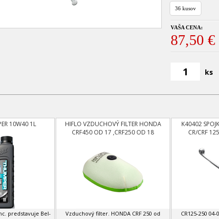
36 kusov
VAŠA CENA:
87,50 €
ks
ER 10W40 1L
HIFLO VZDUCHOVÝ FILTER HONDA
K40402 SPO
CRF450 OD 17 ,CRF250 OD 18
CR/CRF 125
nc. predstavuje Bel-
Vzduchový filter. HONDA CRF 250 od
CR125-250 04-0