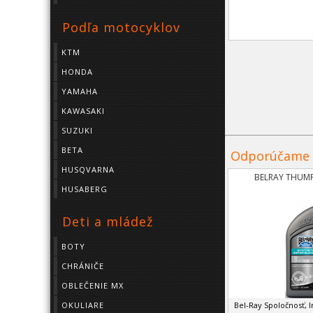
Podľa motocyklov
KTM
HONDA
YAMAHA
KAWASAKI
SUZUKI
BETA
Odporúčame
HUSQVARNA
BELRAY THUMP
HUSABERG
Deti a mládež
BOTY
CHRÁNIČE
OBLEČENIE MX
Bel-Ray Spoločnosť, I
OKULIARE