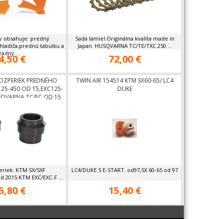
v obsahuje: predný
Sada lamiel.Originálna kvalita made in
chladiča,prednú tabulku a
Japan. HUSQVARNA TC/TE/TXC 250 ...
zadný ...
4,50 €
72,00 €
OZPERIEK PREDNÉHO
TWIN AIR 154514 KTM SX60-65/ LC4
25-450 OD 15,EXC125-
DUKE
SQVARNA TC/FC OD 15
eriek. KTM SX/SXF
LC4/DUKE S E-START. od97,SX 60-65 od 97
od 2015 KTM EXC/EXC-F ...
5,80 €
15,40 €