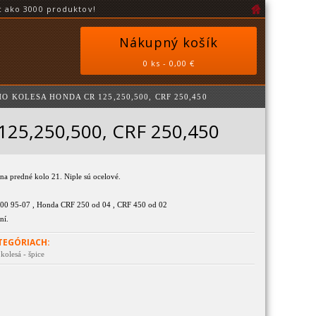
 ako 3000 produktov!
Nákupný košík
0 ks - 0,00 €
 KOLESA HONDA CR 125,250,500, CRF 250,450
125,250,500, CRF 250,450
 na predné kolo 21. Niple sú ocelové.
00 95-07 , Honda CRF 250 od 04 , CRF 450 od 02
ní.
TEGÓRIACH:
kolesá - špice