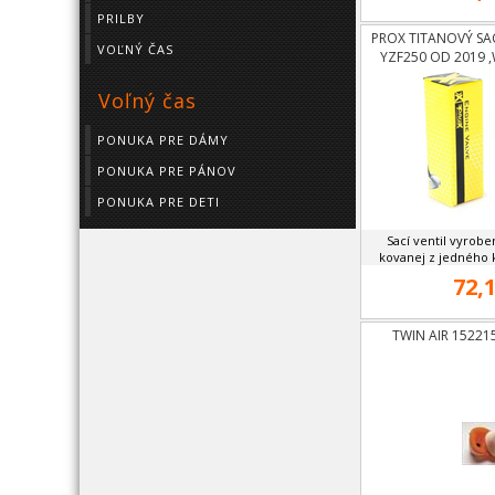
PRILBY
PROX TITANOVÝ SA
VOĽNÝ ČAS
YZF250 OD 2019 
Voľný čas
PONUKA PRE DÁMY
PONUKA PRE PÁNOV
PONUKA PRE DETI
Sací ventil vyroben
kovanej z jedného k
72,1
TWIN AIR 1522