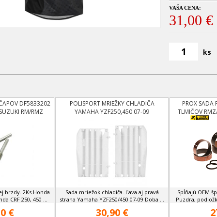
VAŠA CENA:
31,00 €
ks
ČAPOV DF5833202
POLISPORT MRIEŽKY CHLADIČA
PROX SADA 
 SUZUKI RM/RMZ
YAMAHA YZF250,450 07-09
TLMIČOV RMZ
ej brzdy. 2Ks Honda
Sada mriežok chladiča. Ľava aj pravá
Spĺňajú OEM špe
da CRF 250, 450 ...
strana Yamaha YZF250/450 07-09 Doba ...
Puzdra, podložky
0 €
30,90 €
2