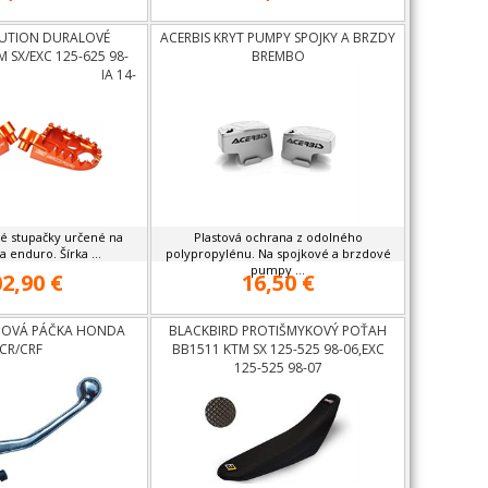
LUTION DURALOVÉ
ACERBIS KRYT PUMPY SPOJKY A BRZDY
 SX/EXC 125-625 98-
BREMBO
09-13,HUSQVARNA 14-
15
é stupačky určené na
Plastová ochrana z odolného
 enduro. Šírka ...
polypropylénu. Na spojkové a brzdové
pumpy ...
2,90 €
16,50 €
DOVÁ PÁČKA HONDA
BLACKBIRD PROTIŠMYKOVÝ POŤAH
CR/CRF
BB1511 KTM SX 125-525 98-06,EXC
125-525 98-07