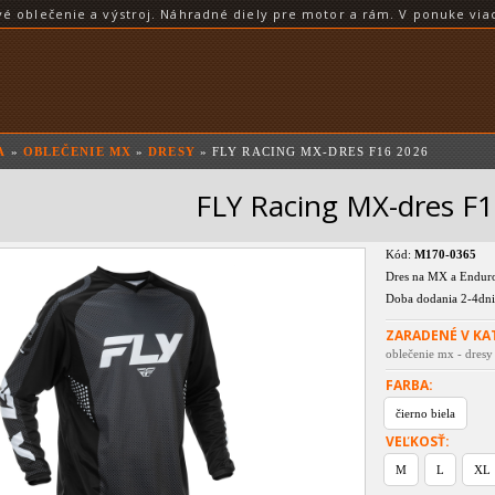
blečenie a výstroj. Náhradné diely pre motor a rám. V ponuke viac
A
»
OBLEČENIE MX
»
DRESY
» FLY RACING MX-DRES F16 2026
FLY Racing MX-dres F
Kód:
M170-0365
Dres na MX a Endur
Doba dodania 2-4dni
ZARADENÉ V KA
oblečenie mx - dresy
FARBA:
čierno biela
VEĽKOSŤ:
M
L
XL