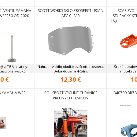
CÍ VENTIL YAMAHA
SCOTT WORKS SKLO PROSPECT LEXAN
SCAR EVO
,WRF250 OD 2020
AFC CLEAR
STUPAČKY KTM
15,HUSABERG 
ý z Ti3Al zliatiny
Náhradné skllo okuliarov Scott prospect.
Šroké duralov
usu pre vysokú ...
Doba dodania 4-5dní.
motokros a
0 €
12,30 €
10
15 YAMAHA WRF
POLISPORT VRCHNÉ CHRÁNIČE
B40700 BRZ
PREDNÝCH TLMIČOV