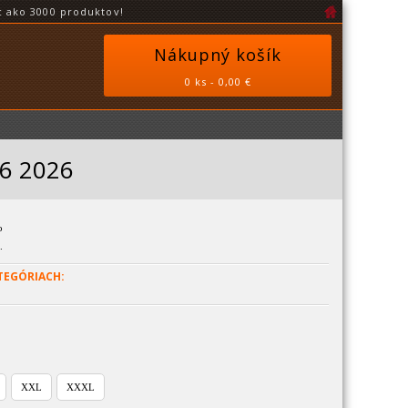
 ako 3000 produktov!
Nákupný košík
0 ks - 0,00 €
16 2026
o
.
TEGÓRIACH:
XXL
XXXL