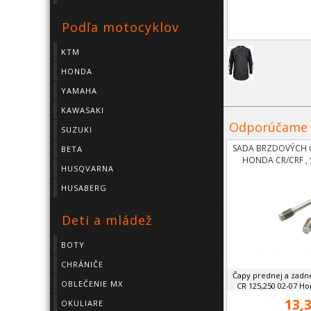
Podľa motocyklov
KTM
HONDA
YAMAHA
KAWASAKI
Odporúčame
SUZUKI
SADA BRZDOVÝCH 
BETA
HONDA CR/CRF ,
HUSQVARNA
HUSABERG
Deti a mládež
BOTY
CHRÁNIČE
Čapy prednej a zadn
OBLEČENIE MX
CR 125,250 02-07 Hon
13,3
OKULIARE