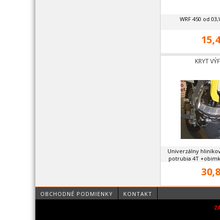
WRF 450 od 03,
15,4
KRYT VÝ
Univerzálny hliníko
potrubia 4T +obimk
30,8
OBCHODNÉ PODMIENKY
KONTAKT
Z