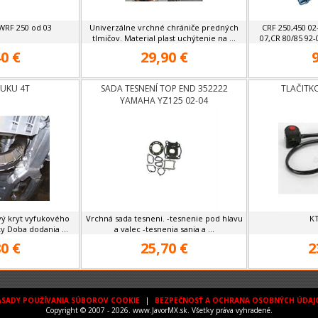
WRF 250 od 03
Univerzálne vrchné chrániče predných
CRF 250,450 02
tlmičov. Material plast uchýtenie na ...
07,CR 80/85 92-
0 €
29,90 €
FUKU 4T
SADA TESNENÍ TOP END 352222
TLAČITK
YAMAHA YZ125 02-04
vý kryt vyfukového
Vrchná sada tesneni. -tesnenie pod hlavu
K
y Doba dodania ...
a valec -tesnenia sania a ...
0 €
25,70 €
2
ÁSADY POUŽÍVANIA SÚBOROV COOKIE
|
BEZPEČNOSŤ A OCHRANA OSOBNÝCH ÚDAJ
Copyright © 2007 - 2026. www.JavorMX.sk. Všetky práva vyhradené.