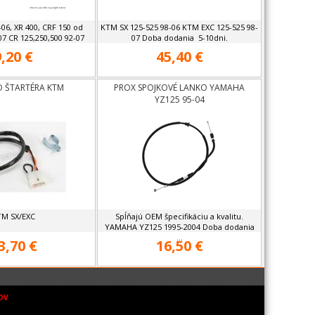
-06, XR 400, CRF 150 od
KTM SX 125-525 98-06 KTM EXC 125-525 98-
07 CR 125,250,500 92-07
07 Doba dodania 5-10dni.
9,20 €
45,40 €
O ŠTARTÉRA KTM
PROX SPOJKOVÉ LANKO YAMAHA
YZ125 95-04
TM SX/EXC
Spĺňajú OEM špecifikáciu a kvalitu.
YAMAHA YZ125 1995-2004 Doba dodania
...
3,70 €
16,50 €
OV