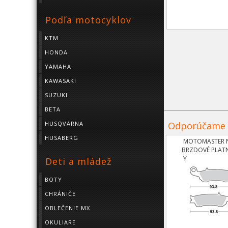
Podľa motocyklov
KTM
HONDA
YAMAHA
KAWASAKI
SUZUKI
BETA
Odporúčame
HUSQVARNA
HUSABERG
MOTOMASTER N
BRZDOVÉ PLAT
YZ125,250 OD 
Deti a mládež
07,YZF45
BOTY
CHRÁNIČE
OBLEČENIE MX
OKULIARE