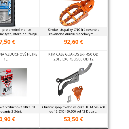
j pre predné vidlice
Široké stupačky CNC frézované s
ne tých, ktoré používaju
kovaného duralu s oceľovými ...
...
7,50 €
92,60 €
 NA VZDUCHOVÉ FILTRE
KTM CASE GUARDS SXF 450 OD
1L
2013,EXC 450,500 OD 12
ové vzduchové filtre. 1L
Chránič spojkového valčeka. KTM SXF 450
odania 2-3dni.
od 13,EXC 450,500 od 12 Doba ...
0,90 €
53,50 €