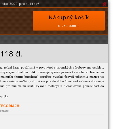
 ako 3000 produktov!
Nákupný košík
0 ks - 0,00 €
.
118 čl.
ng reťazí často používaná v prvovýrobe japonských výrobcov motocyklov.
l s vysokým obsahom uhlíku zaručuje vysoku pevnos´t a odolnost. Tesniací o-
 materiálu (nitrite-butadiene) zaručuje vysokú úroveň utěsnenia maziva vo
dzenie vstupu nečistoty do reťaze po celú dobu životnosti raťaze a disponuje
nia pre minimálnu stratu výkonu motocyklu. Garantovaná použitelnost do
 spojka
TEGÓRIACH:
 reťaze