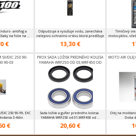
Enduro -antifog a
Odpudzuje a vysušuje vodu, zanecháva
Tlmičový ole
iaky na folie na ...
nelepivú ochrannú vrstvu ktorá predlžuje
motocyklov, včet
...
0 €
13,30 €
1
 SX/EXC 250 90-
PROX SADA LOŽISK PREDNÉHO KOLESA
MOTO AIR OLEJ
00 90-03
YAMAHA WRF250 OD 03,WRF450 OD
03
/EXC 250 90-99, EXC
Sada ložísk a gufier predného kolesa.
Olej na molitan
dodania 3-4dni.
YAMAHA WRF250 od 01,WRF450 od ...
Doba d
60 €
20,60 €
1