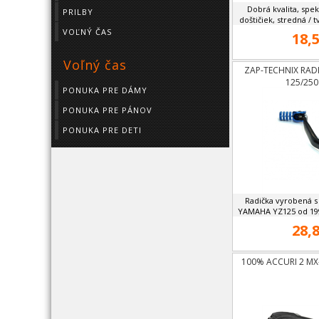
Dobrá kvalita, sp
PRILBY
doštičiek, stredná / 
VOĽNÝ ČAS
18,5
Voľný čas
ZAP-TECHNIX RAD
125/250
PONUKA PRE DÁMY
PONUKA PRE PÁNOV
PONUKA PRE DETI
Radička vyrobená s
YAMAHA YZ125 od 1996
28,8
100% ACCURI 2 MX