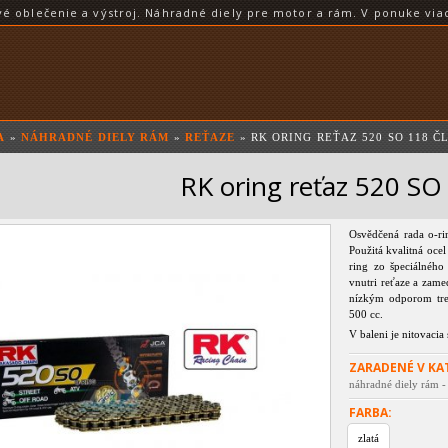
blečenie a výstroj. Náhradné diely pre motor a rám. V ponuke viac
A
»
NÁHRADNÉ DIELY RÁM
»
REŤAZE
» RK ORING REŤAZ 520 SO 118 ČL
RK oring reťaz 520 SO 
Osvědčená rada o-ri
Použitá kvalitná oce
ring zo špeciálného
vnutri reťaze a zame
nízkým odporom tre
500 cc.
V baleni je nitovacia
ZARADENÉ V KA
náhradné diely rám -
FARBA:
zlatá