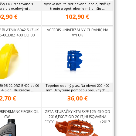
čky CNC frézované s
Vysoká kvalita Nitridovanej ocele, znižuje
alu s oceľovými ...
trenie a opotrebenie má dlhšiu ...
2,90 €
102,90 €
 BLATNÍK 8042 SUZUKI
ACERBIS UNIVERZÁLNY CHRÁNIČ NA
5-00,DRZ 400 OD 00
VÝFUK
0 95-00,DRZ-E 400 od 00
Tepelne odolný plast Na obvod 200-400
-5 dní. Ilustračné ...
mm Uchytenie pomocou posuvných ...
2,70 €
36,00 €
PERFORMANCE FORK OIL
ZETA STUPAČKY KTM SX/F 125-450 OD
10W
2016,EXC/F OD 2017,HUSQVARNA
FC/TC 125-450 OD 2016,FEŤE OD 2017