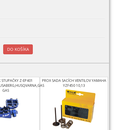
 STUPAČKY Z-EP401
PROX SADA SACÍCH VENTILOV YAMAHA
USABERG,HUSQVARNA,GAS
YZF450 10,13
GAS