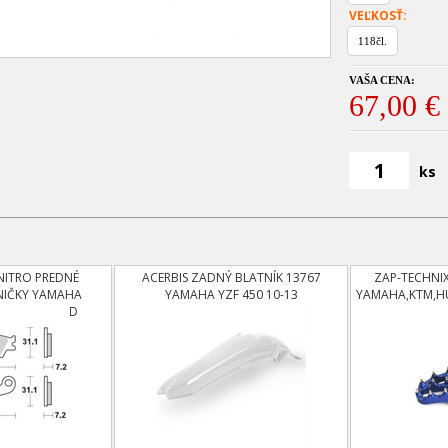
VEĽKOSŤ:
118čl.
VAŠA CENA:
67,00 €
ks
ITRO PREDNÉ
ACERBIS ZADNÝ BLATNÍK 13767
ZAP-TECHNIX
NIČKY YAMAHA
YAMAHA YZF 450 10-13
YAMAHA,KTM,H
08,YZF250 OD
0 OD 08