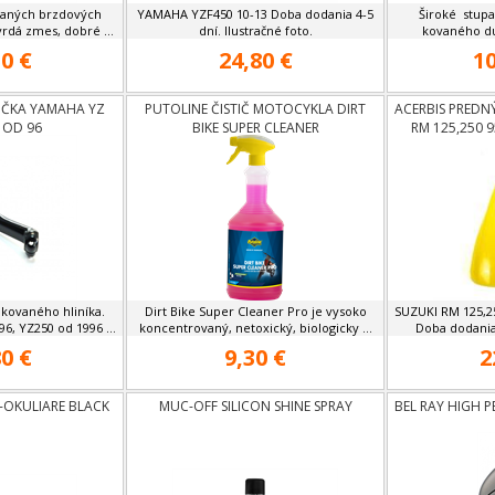
ekaných brzdových
YAMAHA YZF450 10-13 Doba dodania 4-5
Široké stupa
tvrdá zmes, dobré ...
dní. Ilustračné foto.
kovaného dur
0 €
24,80 €
10
IČKA YAMAHA YZ
PUTOLINE ČISTIČ MOTOCYKLA DIRT
ACERBIS PREDNÝ
 OD 96
BIKE SUPER CLEANER
RM 125,250 9
 kovaného hliníka.
Dirt Bike Super Cleaner Pro je vysoko
SUZUKI RM 125,25
, YZ250 od 1996 ...
koncentrovaný, netoxický, biologicky ...
Doba dodania 4
0 €
9,30 €
2
-OKULIARE BLACK
MUC-OFF SILICON SHINE SPRAY
BEL RAY HIGH 