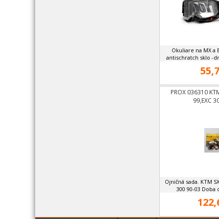
Okuliare na MX a 
antischratch sklo -drž
55,7
PROX 036310 KTM
99,EXC 3
Ojničná sada. KTM SX
300 90-03 Doba 
122,