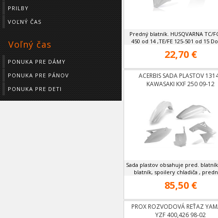
PRILBY
VOĽNÝ ČAS
Predný blatník. HUSQVARNA TC/FC
450 od 14 ,TE/FE 125-501 od 15 Dob
Voľný čas
22,70 €
PONUKA PRE DÁMY
ACERBIS SADA PLASTOV 131
PONUKA PRE PÁNOV
KAWASAKI KXF 250 09-12
PONUKA PRE DETI
Sada plastov obsahuje pred. blatní
blatník, spoilery chladiča , prednú
85,50 €
PROX ROZVODOVÁ REŤAZ YA
YZF 400,426 98-02