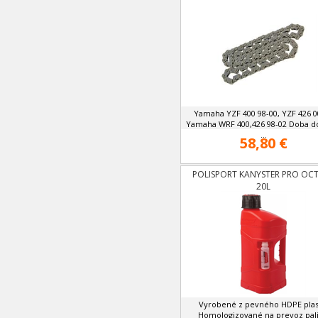
Yamaha YZF 400 98-00, YZF 426 0
Yamaha WRF 400,426 98-02 Doba d
...
58,80 €
POLISPORT KANYSTER PRO OC
20L
Vyrobené z pevného HDPE plas
Homologizované na prevoz pali