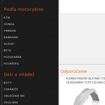
Podľa motocyklov
KTM
HONDA
YAMAHA
KAWASAKI
SUZUKI
BETA
HUSQVARNA
HUSABERG
Odporúčame
Deti a mládež
ACERBIS PREDNÝ BLATNÍK 17
HUSQVARNA TC/FC125-450 
BOTY
14,TE/FE 125-501 OD 15
CHRÁNIČE
OBLEČENIE MX
OKULIARE