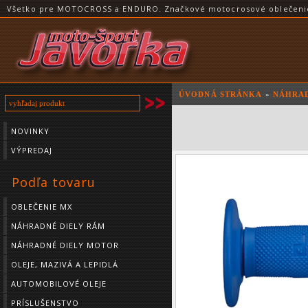
Všetko pre MOTOCROSS a ENDURO. Značkové motocrosové oblečenie a
ÚVODNÁ STRÁNKA
»
NÁHRAD
NOVINKY
VÝPREDAJ
Podľa tovaru
OBLEČENIE MX
NÁHRADNÉ DIELY RÁM
NÁHRADNÉ DIELY MOTOR
OLEJE, MAZIVÁ A LEPIDLÁ
AUTOMOBILOVÉ OLEJE
PRÍSLUŠENSTVO