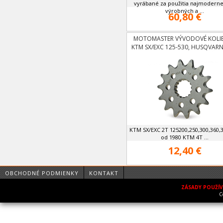
vyrábané za použitia najmoderne
výrobných a ...
60,80 €
MOTOMASTER VÝVODOVÉ KOLI
KTM SX/EXC 125-530, HUSQVAR
2014 125-501
KTM SX/EXC 2T 125200,250,300,360,
od 1980 KTM 4T ...
12,40 €
OBCHODNÉ PODMIENKY
KONTAKT
ZÁSADY POUŽÍ
C