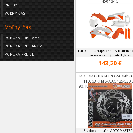
450 13-15
PRILBY
VOĽNÝ ČAS
Voľný čas
PONUKA PRE DÁMY
PONUKA PRE PÁNOV
Full kit obsahuje: predný blatník,s
PONUKA PRE DETI
chladiča a zadný blatník,filter .
143,20 €
MOTOMASTER NITRO ZADNÝ K
110363 KTM SX/EXC 125-530
90,HUSABERG 00-13,HUSQVAR
14
Brzdové kotúče MOTOMASTER