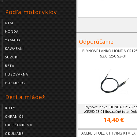
Podľa motocyklov
KTM
HONDA
YAMAHA
Odporúčame
KAWASAKI
PLYNOVÉ LANKO HONDA CR12
93,CR250 93-01
SUZUKI
BETA
HUSQVARNA
HUSABERG
Deti a mládež
Plynové lanko. HONDA CR125 od
BOTY
,CR250 93-01 Ilustračné foto. Doba
CHRÁNIČE
14,40 €
OBLEČENIE MX
ACERBIS FULL KIT 17843 KTM SXF
OKULIARE