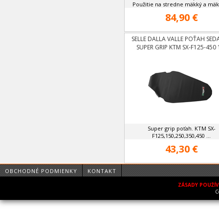
Použitie na stredne mäkký a mäkk
84,90 €
SELLE DALLA VALLE POŤAH SED
SUPER GRIP KTM SX-F125-450 
15,EXC-F125-500 12-16
Super grip poťah. KTM SX-
F125,150,250,350,450 ...
43,30 €
OBCHODNÉ PODMIENKY
KONTAKT
ZÁSADY POUŽÍ
C