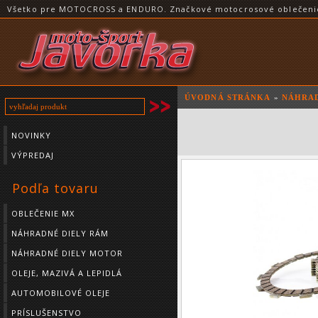
Všetko pre MOTOCROSS a ENDURO. Značkové motocrosové oblečenie a
ÚVODNÁ STRÁNKA
»
NÁHRAD
NOVINKY
VÝPREDAJ
Podľa tovaru
OBLEČENIE MX
NÁHRADNÉ DIELY RÁM
NÁHRADNÉ DIELY MOTOR
OLEJE, MAZIVÁ A LEPIDLÁ
AUTOMOBILOVÉ OLEJE
PRÍSLUŠENSTVO