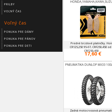
HONDA,YAMAHA,KAWA,SUZU
PRILBY
VOĽNÝ ČAS
Voľný čas
PONUKA PRE DÁMY
PONUKA PRE PÁNOV
Predné brzdové platničky. Ho
PONUKA PRE DETI
CR125,250 95-07, CRF250,450 od 
CRF250,450 ...
17,60 €
PNEUMATIKA DUNLOP MX33 100/
Zadná motocrossová pneumati