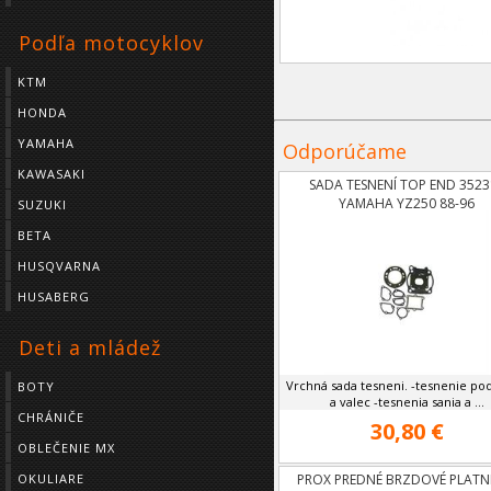
Podľa motocyklov
KTM
HONDA
YAMAHA
Odporúčame
KAWASAKI
SADA TESNENÍ TOP END 3523
YAMAHA YZ250 88-96
SUZUKI
BETA
HUSQVARNA
HUSABERG
Deti a mládež
Vrchná sada tesneni. -tesnenie po
BOTY
a valec -tesnenia sania a ...
CHRÁNIČE
30,80 €
OBLEČENIE MX
OKULIARE
PROX PREDNÉ BRZDOVÉ PLATN