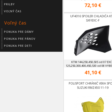
72,10 €
PRILBY
VOĽNÝ ČAS
UF4016 SPOILER CHLADIČA K
SXF/EXC-F
Voľný čas
PONUKA PRE DÁMY
PONUKA PRE PÁNOV
PONUKA PRE DETI
KTM 144,250,450,505 od 07 EXC
125,250,300,400,450,530 od 08 VYBER
41,10 €
POLISPORT CHRÁNIČ VEKA SPO
SUZUKI RMZ450 11-19