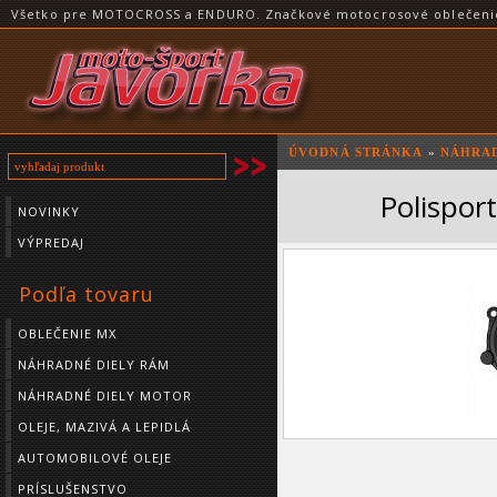
Všetko pre MOTOCROSS a ENDURO. Značkové motocrosové oblečenie a
ÚVODNÁ STRÁNKA
»
NÁHRAD
Polispor
NOVINKY
VÝPREDAJ
Podľa tovaru
OBLEČENIE MX
NÁHRADNÉ DIELY RÁM
NÁHRADNÉ DIELY MOTOR
OLEJE, MAZIVÁ A LEPIDLÁ
AUTOMOBILOVÉ OLEJE
PRÍSLUŠENSTVO