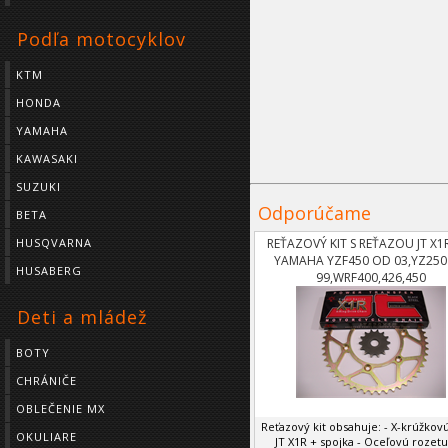
Podľa motocyklov
KTM
HONDA
YAMAHA
KAWASAKI
SUZUKI
Odporúčame
BETA
REŤAZOVÝ KIT S REŤAZOU JT X1
HUSQVARNA
YAMAHA YZF450 OD 03,YZ250
HUSABERG
99,WRF400,426,450
Deti a mládež
BOTY
CHRÁNIČE
OBLEČENIE MX
Reťazový kit obsahuje: - X-krúžkov
OKULIARE
JT X1R + spojka - Oceľovú rozetu -