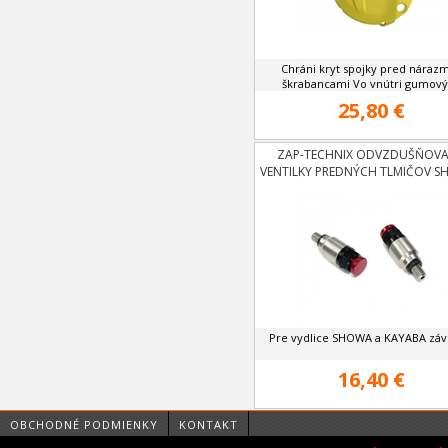
Chráni kryt spojky pred nárazm
škrabancami Vo vnútri gumový 
25,80 €
ZAP-TECHNIX ODVZDUŠŇOVA
VENTILKY PREDNÝCH TLMIČOV S
KAYABA
Pre vydlice SHOWA a KAYABA záv
16,40 €
OBCHODNÉ PODMIENKY
KONTAKT