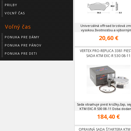
PRILBY
VOĽNÝ ČAS
Voľný čas
Univerzálná offroad brzdová zm
vysokou životnosťou a výborným
20,60 €
PONUKA PRE DÁMY
PONUKA PRE PÁNOV
VERTEX PRO-REPLICA 3381 PIE
PONUKA PRE DETI
SADA KTM EXC-R 530 08-11
Sada obsahuje piest krúžky,čap, se
KTM EXC-R 530 08-11 Doba dodania
184,40 €
OPRAVNÁ SADA ŠTARTERA KTM 