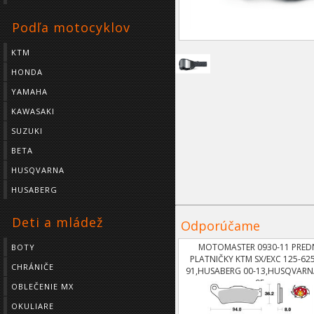
Podľa motocyklov
KTM
HONDA
YAMAHA
KAWASAKI
SUZUKI
BETA
HUSQVARNA
HUSABERG
Deti a mládež
Odporúčame
MOTOMASTER 0930-11 PRED
BOTY
PLATNIČKY KTM SX/EXC 125-62
CHRÁNIČE
91,HUSABERG 00-13,HUSQVAR
95
OBLEČENIE MX
OKULIARE