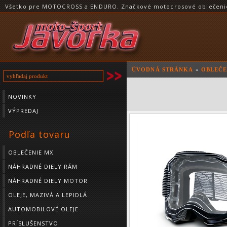
Všetko pre MOTOCROSS a ENDURO. Značkové motocrosové oblečenie a
ÚVODNÁ STRÁNKA
»
OBLEČE
NOVINKY
VÝPREDAJ
Podľa tovaru
OBLEČENIE MX
NÁHRADNÉ DIELY RÁM
NÁHRADNÉ DIELY MOTOR
OLEJE, MAZIVÁ A LEPIDLÁ
AUTOMOBILOVÉ OLEJE
PRÍSLUŠENSTVO