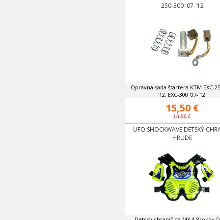
250-300 '07-'12
Opravná sada štartera KTM EXC-25
'12, EXC-300 '07-'12.
15,50 €
18,90 €
UFO SHOCKWAVE DETSKÝ CHR
HRUDE
Detsky chranič na MX 4-8rokov 