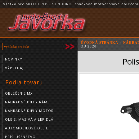
Všetko pre MOTOCROSS a ENDURO. Značkové motocrosové oblečenie a
ÚVODNÁ STRÁNKA
»
NÁHRAD
OD 2020
Poli
NOVINKY
VÝPREDAJ
Podľa tovaru
OBLEČENIE MX
NÁHRADNÉ DIELY RÁM
NÁHRADNÉ DIELY MOTOR
OLEJE, MAZIVÁ A LEPIDLÁ
AUTOMOBILOVÉ OLEJE
PRÍSLUŠENSTVO