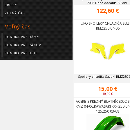
2018 Doba dodania 5-6dní.
PRILBY
122,60 €
VOĽNÝ ČAS
UFO SPOILERY CHLADIČA SUZ
Voľný čas
RMZ250 04-06
PONUKA PRE DÁMY
PONUKA PRE PÁNOV
PONUKA PRE DETI
Spoilery chladiča Suzuki RMZ250 
15,00 €
40,00 €
ACERBIS PREDNÝ BLATNÍK 8052 
RMZ 04-06,KAWASAKI KXF 250 04
125,250 03-08