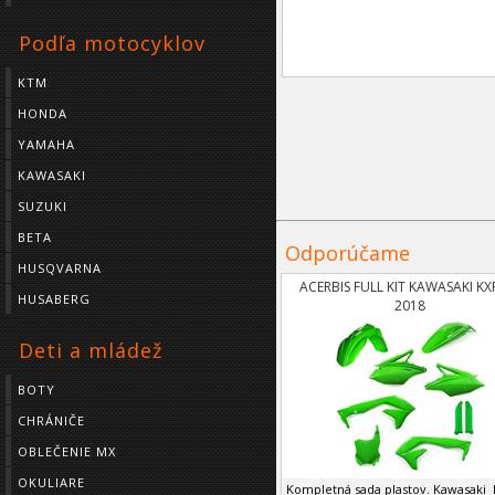
Podľa motocyklov
KTM
HONDA
YAMAHA
KAWASAKI
SUZUKI
BETA
Odporúčame
HUSQVARNA
ACERBIS FULL KIT KAWASAKI KX
HUSABERG
2018
Deti a mládež
BOTY
CHRÁNIČE
OBLEČENIE MX
OKULIARE
Kompletná sada plastov. Kawasaki