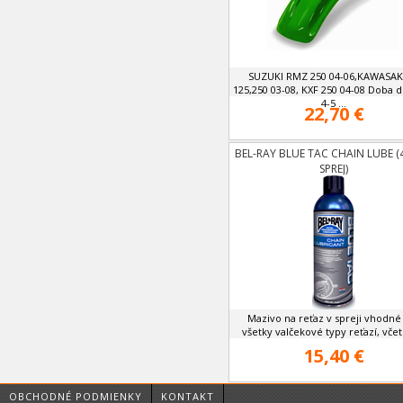
SUZUKI RMZ 250 04-06,KAWASAK
125,250 03-08, KXF 250 04-08 Doba 
4-5 ...
22,70 €
BEL-RAY BLUE TAC CHAIN LUBE 
SPREJ)
Mazivo na reťaz v spreji vhodné
všetky valčekové typy reťazí, včetn
15,40 €
OBCHODNÉ PODMIENKY
KONTAKT