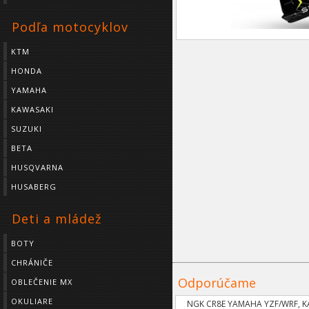
Podľa motocyklov
KTM
HONDA
YAMAHA
KAWASAKI
SUZUKI
BETA
HUSQVARNA
HUSABERG
Deti a mládež
BOTY
CHRÁNIČE
Odporúčame
OBLEČENIE MX
OKULIARE
NGK CR8E YAMAHA YZF/WRF, 