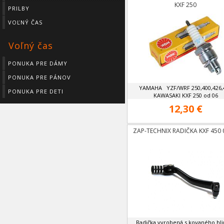
KXF 250
PRILBY
VOĽNÝ ČAS
Voľný čas
PONUKA PRE DÁMY
PONUKA PRE PÁNOV
YAMAHA YZF/WRF 250,400,426,
PONUKA PRE DETI
KAWASAKI KXF 250 od 06
12,30 €
ZAP-TECHNIX RADIČKA KXF 450 
Radička vyrobená s kovaného hli