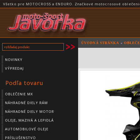
Všetko pre MOTOCROSS a ENDURO. Značkové motocrosové oblečenie a
ÚVODNÁ STRÁNKA
»
OBLEČE
NOVINKY
VÝPREDAJ
Podľa tovaru
OBLEČENIE MX
NÁHRADNÉ DIELY RÁM
NÁHRADNÉ DIELY MOTOR
OLEJE, MAZIVÁ A LEPIDLÁ
AUTOMOBILOVÉ OLEJE
PRÍSLUŠENSTVO