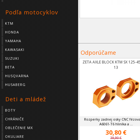
Podľa motocyklov
KTM
HONDA
YAMAHA
KAWASAKI
Odporúčame
SUZUKI
ZETA AXLE BLOCK KTM SX 125-4
13
BETA
HUSQVARNA
HUSABERG
Deti a mládež
BOTY
CHRÁNIČE
Rozperky zadnej osky CNC fézov
A6061-T6 hliníka a ...
OBLEČENIE MX
30,80 €
OKULIARE
39,90 €