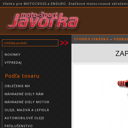
Všetko pre MOTOCROSS a ENDURO. Značkové motocrosové oblečenie a
ÚVODNÁ STRÁNKA
»
NÁHRAD
ZAP
NOVINKY
VÝPREDAJ
Podľa tovaru
OBLEČENIE MX
NÁHRADNÉ DIELY RÁM
NÁHRADNÉ DIELY MOTOR
OLEJE, MAZIVÁ A LEPIDLÁ
AUTOMOBILOVÉ OLEJE
PRÍSLUŠENSTVO