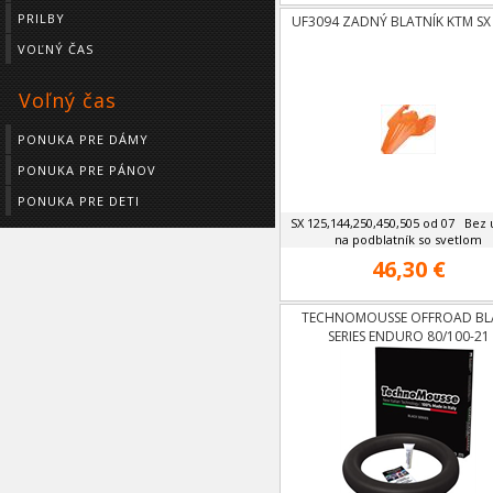
PRILBY
UF3094 ZADNÝ BLATNÍK KTM SX 
VOĽNÝ ČAS
Voľný čas
PONUKA PRE DÁMY
PONUKA PRE PÁNOV
PONUKA PRE DETI
SX 125,144,250,450,505 od 07 Bez 
na podblatník so svetlom
46,30 €
TECHNOMOUSSE OFFROAD BL
SERIES ENDURO 80/100-21