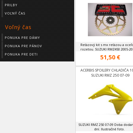
PRILBY
VOĽNÝ ČAS
Voľný čas
PONUKA PRE DÁMY
Reťazový kit s mx reťazou a oce
PONUKA PRE PÁNOV
rozetou. SUZUKI RMZ450 2005-201
PONUKA PRE DETI
51,50 €
ACERBIS SPOILERY CHLADIČA 1
SUZUKI RMZ 250 07-09
SUZUKI RMZ 250 07-09 Doba dodan
dní. Ilustračné foto.