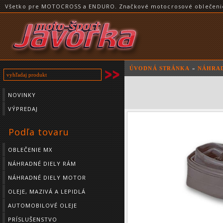
Všetko pre MOTOCROSS a ENDURO. Značkové motocrosové oblečenie a
ÚVODNÁ STRÁNKA
»
NÁHRAD
NOVINKY
VÝPREDAJ
Podľa tovaru
OBLEČENIE MX
NÁHRADNÉ DIELY RÁM
NÁHRADNÉ DIELY MOTOR
OLEJE, MAZIVÁ A LEPIDLÁ
AUTOMOBILOVÉ OLEJE
PRÍSLUŠENSTVO