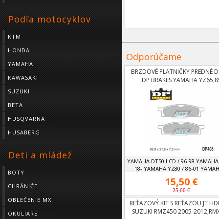
Podľa motocyklov
KTM
HONDA
Odporúčame
YAMAHA
BRZDOVÉ PLATNIČKY PREDNÉ D
KAWASAKI
DP BRAKES YAMAHA YZ65,8
SUZUKI
BETA
HUSQVARNA
HUSABERG
Deti a mládež
YAMAHA DT50 LCD / 96-98 YAMAHA 
18- YAMAHA YZ80 / 86-01 YAMAHA
BOTY
15,50 €
CHRÁNIČE
25,00 €
OBLEČENIE MX
REŤAZOVÝ KIT S REŤAZOU JT HD
SUZUKI RMZ450 2005-2012,RM
OKULIARE