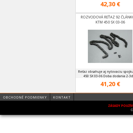
42,30 €
ROZVODOVÁ REŤAZ 92 ČLÁNK
KTM 450 SX 03-06
Reťaz obsahuje aj nytovaciu spojk
450 SX 03-06 Doba dodania 2-3d
41,20 €
OBCHODNÉ PODMIENKY
KONTAKT
ZÁSADY POUŽÍ
C