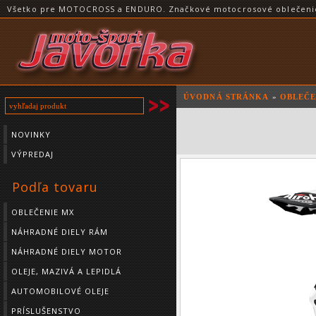
Všetko pre MOTOCROSS a ENDURO. Značkové motocrosové oblečenie a
ÚVODNÁ STRÁNKA
»
OBLEČE
NOVINKY
VÝPREDAJ
Podľa tovaru
OBLEČENIE MX
NÁHRADNÉ DIELY RÁM
NÁHRADNÉ DIELY MOTOR
OLEJE, MAZIVÁ A LEPIDLÁ
AUTOMOBILOVÉ OLEJE
PRÍSLUŠENSTVO