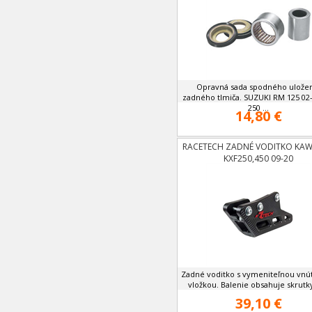
Opravná sada spodného ulože
zadného tlmiča. SUZUKI RM 125 02
250 ...
14,80 €
RACETECH ZADNÉ VODITKO KAW
KXF250,450 09-20
Zadné voditko s vymeniteľnou vnú
vložkou. Balenie obsahuje skrutky 
39,10 €