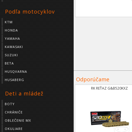
Podľa motocyklov
KTM
HONDA
YAMAHA
KAWASAKI
SUZUKI
BETA
HUSQVARNA
Odporúčame
HUSABERG
RK REŤAZ G&B520KXZ
Deti a mládež
BOTY
CHRÁNIČE
OBLEČENIE MX
OKULIARE