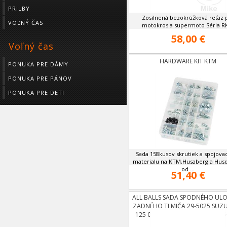
PRILBY
Zosilnená bezokrúžková reťaz 
VOĽNÝ ČAS
motokros a supermoto Séria RK 
58,00 €
Voľný čas
HARDWARE KIT KTM
PONUKA PRE DÁMY
PONUKA PRE PÁNOV
PONUKA PRE DETI
Sada 158kusov skrutiek a spojova
materialu na KTM,Husaberg a Hus
od ...
51,40 €
ALL BALLS SADA SPODNÉHO ULO
ZADNÉHO TLMIČA 29-5025 SUZU
125 02-08,RM 250 02-08,RMZ 25
09,RMZ 450 05-09