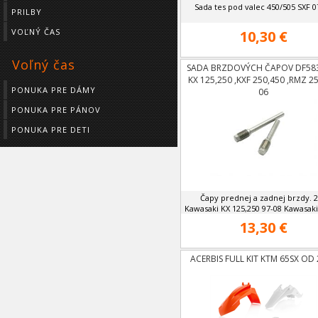
Sada tes pod valec 450/505 SXF 0
PRILBY
VOĽNÝ ČAS
10,30 €
Voľný čas
SADA BRZDOVÝCH ČAPOV DF58
KX 125,250 ,KXF 250,450 ,RMZ 25
PONUKA PRE DÁMY
06
PONUKA PRE PÁNOV
PONUKA PRE DETI
Čapy prednej a zadnej brzdy. 
Kawasaki KX 125,250 97-08 Kawasaki 
13,30 €
ACERBIS FULL KIT KTM 65SX OD