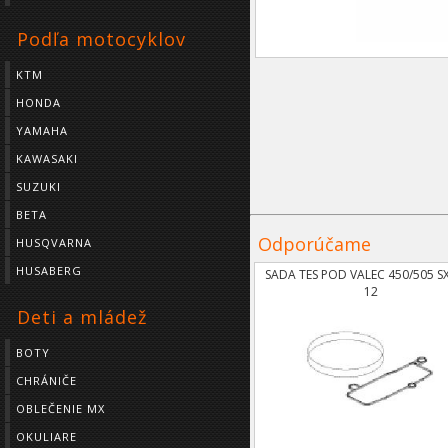
Podľa motocyklov
KTM
HONDA
YAMAHA
KAWASAKI
SUZUKI
BETA
Odporúčame
HUSQVARNA
HUSABERG
SADA TES POD VALEC 450/505 SX
12
Deti a mládež
BOTY
CHRÁNIČE
OBLEČENIE MX
OKULIARE