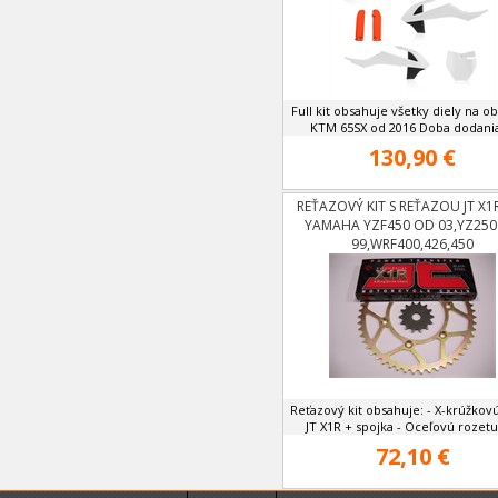
Full kit obsahuje všetky diely na o
KTM 65SX od 2016 Doba dodania 
130,90 €
REŤAZOVÝ KIT S REŤAZOU JT X1
YAMAHA YZF450 OD 03,YZ250
99,WRF400,426,450
Reťazový kit obsahuje: - X-krúžkov
JT X1R + spojka - Oceľovú rozetu -
72,10 €