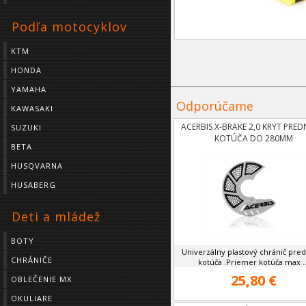
Podľa motocyklov
KTM
HONDA
YAMAHA
Odporúčame
KAWASAKI
ACERBIS X-BRAKE 2,0 KRYT PRE
SUZUKI
KOTÚČA DO 280MM
BETA
HUSQVARNA
HUSABERG
Deti a mládež
BOTY
Univerzálny plastový chránič pre
CHRÁNIČE
kotúča .Priemer kotúča max ..
25,80 €
OBLEČENIE MX
OKULIARE