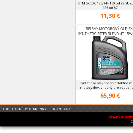
KTM SX/EXC 125,144,150 od 98 SUZ
125 od 87
11,30 €
BELRAY MOTOROVÝ OLEJ EX
SYNTHETIC ESTER BLEND 4T 15W-
Syntetický olej pro štvortaktné m
motocyklov, vhodný pre vzducho
65,90 €
OBCHODNÉ PODMIENKY
KONTAKT
ZÁSADY POUŽÍ
C