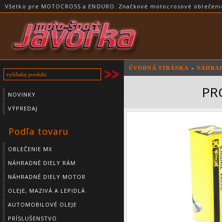
Všetko pre MOTOCROSS a ENDURO. Značkové motocrosové oblečenie a
ÚVODNÁ STRÁNKA
»
NÁHRAD
PRO
NOVINKY
VÝPREDAJ
Podľa tovaru
OBLEČENIE MX
NÁHRADNÉ DIELY RÁM
NÁHRADNÉ DIELY MOTOR
OLEJE, MAZIVÁ A LEPIDLÁ
AUTOMOBILOVÉ OLEJE
PRÍSLUŠENSTVO