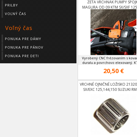
ZETA VRCHNÁK PUMPY SPOJ
PRILBY
MAGURA OD 09 KTM SX/SXF 125
VOĽNÝ ČAS
Voľný čas
PONUKA PRE DÁMY
PONUKA PRE PÁNOV
PONUKA PRE DETI
Vyrobený CNC frézovaním s kov
duralu a povrchovo elexovaný. KT
20,50 €
VRCHNÉ OJNIČNÉ LOŽISKO 2132
SX/EXC 125,144,150 SUZUKI RM