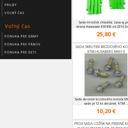
PRILBY
VOĽNÝ ČAS
Sada mriežok chladiča. Ľava aj p
Voľný čas
strana Kawasaki KXF450 od 2016 Do
25,80 €
PONUKA PRE DÁMY
PONUKA PRE PÁNOV
SADA SKRUTIEK BRZDOVÉHO K
KTM-HUSABERG M6X13
PONUKA PRE DETI
Sada skrutiek brzdového kotúča M6
sade je 12 ks skrutiek. KTM ..
10,20 €
PROX SADA LOŽÍSK NA PREDNÉ 