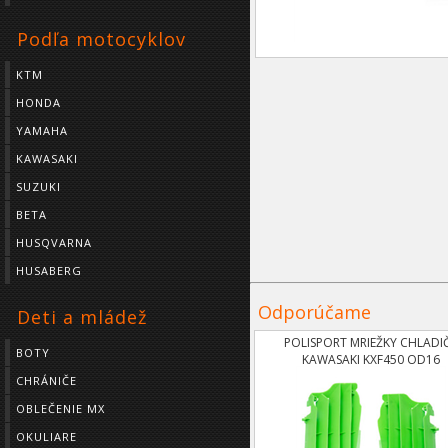
Podľa motocyklov
KTM
HONDA
YAMAHA
KAWASAKI
SUZUKI
BETA
HUSQVARNA
HUSABERG
Odporúčame
Deti a mládež
POLISPORT MRIEŽKY CHLADI
BOTY
KAWASAKI KXF450 OD16
CHRÁNIČE
OBLEČENIE MX
OKULIARE