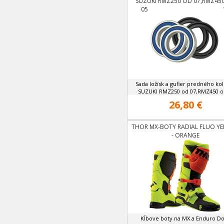
SUZUKI RMZ250 OD 07,RMZ45
05,YAMAHA YZF 250,450 OD 
Sada ložísk a gufier predného ko
SUZUKI RMZ250 od 07,RMZ450 od
26,80 €
THOR MX-BOTY RADIAL FLUO Y
- ORANGE
Kĺbove boty na MX a Enduro D