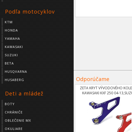
Podľa motocyklov
KTM
HONDA
YAMAHA
KAWASAKI
SUZUKI
BETA
HUSQVARNA
Odporúčame
HUSABERG
ZETA KRYT VÝVODOVÉHO KOL
Deti a mládež
KAWASAKI KXF 250 04-13,SUZ
RMZ250 04-06
BOTY
CHRÁNIČE
OBLEČENIE MX
OKULIARE