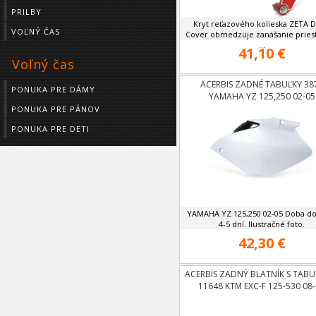
PRILBY
Kryt reťazového kolieska ZETA D
VOĽNÝ ČAS
Cover obmedzuje zanášanie pries
...
41,10 €
Voľný čas
ACERBIS ZADNÉ TABUĽKY 38
PONUKA PRE DÁMY
YAMAHA YZ 125,250 02-05
PONUKA PRE PÁNOV
PONUKA PRE DETI
YAMAHA YZ 125,250 02-05 Doba do
4-5 dní. Ilustračné foto.
42,30 €
ACERBIS ZADNÝ BLATNÍK S TABU
11648 KTM EXC-F 125-530 08