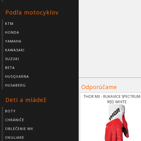
Podľa motocyklov
KTM
HONDA
YAMAHA
KAWASAKI
SUZUKI
BETA
HUSQVARNA
HUSABERG
Odporúčame
THOR MX - RUKAVICE SPECTRUM
Deti a mládež
RED WHITE
BOTY
CHRÁNIČE
OBLEČENIE MX
OKULIARE