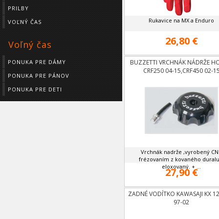
PRILBY
Rukavice na MX a Enduro
VOĽNÝ ČAS
26,80 €
Voľný čas
BUZZETTI VRCHNÁK NÁDRŽE H
PONUKA PRE DÁMY
CRF250 04-15,CRF450 02-1
PONUKA PRE PÁNOV
PONUKA PRE DETI
Vrchnák nadrže ,vyrobený C
frézovaním z kovaného duralu
eloxovaný. + ...
27,90 €
ZADNÉ VODÍTKO KAWASAJI KX 12
97-02