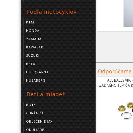
Podľa motocyklov
KTM
HONDA
YAMAHA
KAWASAKI
SUZUKI
BETA
Odporúčame
HUSQVARNA
ALL BALLS VRC
HUSABERG
ZADNÉHO TLMIČA KT
OD 11,HUSQV
Deti a mládež
BOTY
CHRÁNIČE
OBLEČENIE MX
OKULIARE