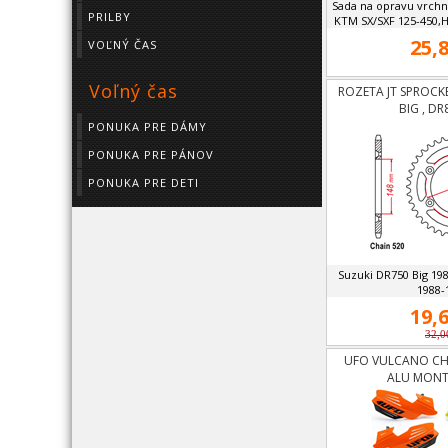
Sada na opravu vrchn
PRILBY
KTM SX/SXF 125-450,
25,8
VOĽNÝ ČAS
Voľný čas
ROZETA JT SPROCK
BIG , DR
PONUKA PRE DÁMY
PONUKA PRE PÁNOV
PONUKA PRE DETI
Suzuki DR750 Big 19
1988-
19,6
32,0
UFO VULCANO CH
ALU MONT