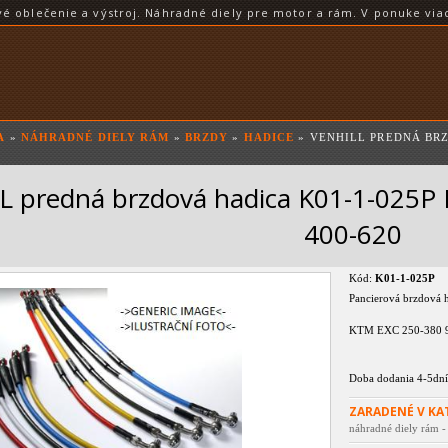
blečenie a výstroj. Náhradné diely pre motor a rám. V ponuke viac
A
»
NÁHRADNÉ DIELY RÁM
»
BRZDY
»
HADICE
» VENHILL PREDNÁ BRZ
 predná brzdová hadica K01-1-025P
400-620
Kód:
K01-1-025P
Pancierová brzdová h
KTM EXC 250-380 9
Doba dodania 4-5dní
ZARADENÉ V KA
náhradné diely rám -