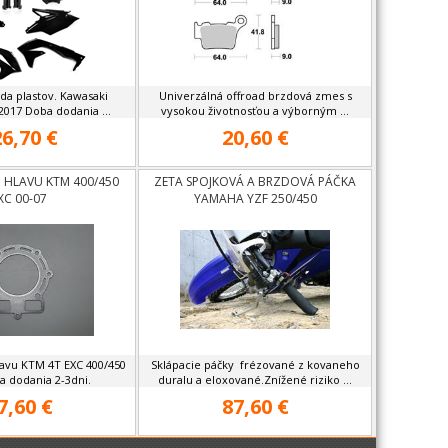
da plastov. Kawasaki
Univerzálná offroad brzdová zmes s
017 Doba dodania ...
vysokou životnosťou a výborným ...
6,70 €
20,60 €
 HLAVU KTM 400/450
ZETA SPOJKOVÁ A BRZDOVÁ PÁČKA
XC 00-07
YAMAHA YZF 250/450
avu KTM 4T EXC 400/450
Sklápacie páčky frézované z kovaneho
a dodania 2-3dni.
duralu a eloxované.Znížené riziko ...
7,60 €
87,60 €