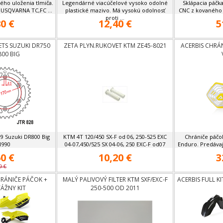
ého uloženia tlmiča.
Legendárné viacúčelové vysoko odolné
Sklápacia páčk
HUSQVARNA TC,FC ...
plastické mazivo. Má vysokú odolnosť
CNC z kovaného d
proti ...
0 €
12,40 €
5
ETS SUZUKI DR750
ZETA PLYN.RUKOVET KTM ZE45-8021
ACERBIS CHRÁ
800 BIG
89 Suzuki DR800 Big
KTM 4T 120/450 SX-F od 06, 250-525 EXC
Chrániče páčo
1990
04-07,450/525 SX 04-06, 250 EXC-F od07
Enduro. Predávaj
0 €
10,20 €
3
0 €
RÁNIČE PÁČOK +
MALÝ PALIVOVÝ FILTER KTM SXF/EXC-F
ACERBIS FULL K
ÁŽNY KIT
250-500 OD 2011