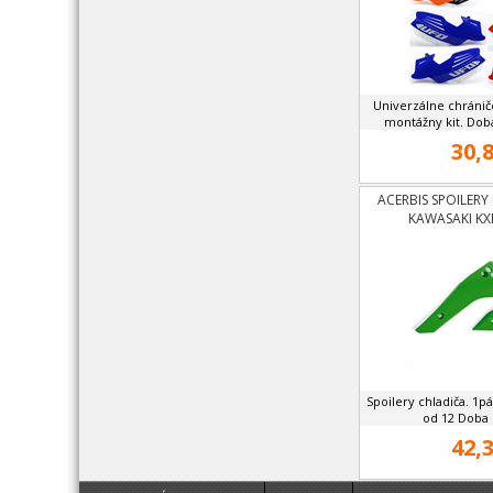
Univerzálne chránič
montážny kit. Dob
30,8
ACERBIS SPOILERY
KAWASAKI KX
Spoilery chladiča. 1
od 12 Doba 
42,3