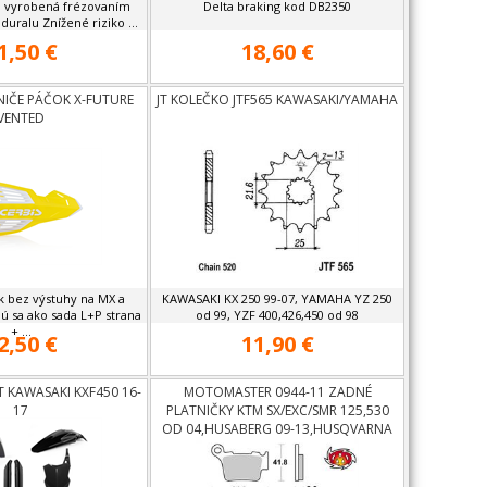
a vyrobená frézovaním
Delta braking kod DB2350
uralu Znížené riziko ...
1,50 €
18,60 €
NIČE PÁČOK X-FUTURE
JT KOLEČKO JTF565 KAWASAKI/YAMAHA
VENTED
k bez výstuhy na MX a
KAWASAKI KX 250 99-07, YAMAHA YZ 250
ú sa ako sada L+P strana
od 99, YZF 400,426,450 od 98
+ ...
2,50 €
11,90 €
IT KAWASAKI KXF450 16-
MOTOMASTER 0944-11 ZADNÉ
17
PLATNIČKY KTM SX/EXC/SMR 125,530
OD 04,HUSABERG 09-13,HUSQVARNA
OD 06