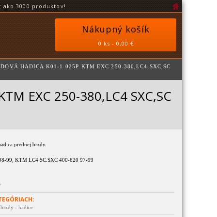
 ako 3000 produktov!
Nákupný košík
0 ks - 0,00 €
DOVÁ HADICA K01-1-025P KTM EXC 250-380,LC4 SXC,SC
 KTM EXC 250-380,LC4 SXC,SC
adica prednej brzdy.
8-99, KTM LC4 SC.SXC 400-620 97-99
.
TEGÓRIACH:
 brzdy - hadice