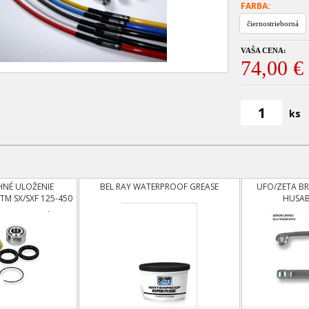
FARBA:
čiernostrieborná
VAŠA CENA:
74,00 €
ks
HNÉ ULOŽENIE
BEL RAY WATERPROOF GREASE
UFO/ZETA B
M SX/SXF 125-450
HUSAB
ARNA OD 14