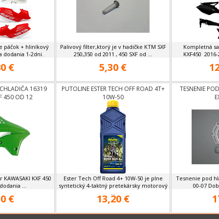
e páčok + hliníkový
Palivový filter,ktorý je v hadičke KTM SXF
Kompletná sa
a dodania 1-2dni.
250,350 od 2011 , 450 SXF od ...
KXF450 2016-2
0 €
5,30 €
12
 CHLADIČA 16319
PUTOLINE ESTER TECH OFF ROAD 4T+
TESNENIE POD
F 450 OD 12
10W-50
E
pár KAWASAKI KXF 450
Ester Tech Off Road 4+ 10W-50 je plne
Tesnenie pod hl
dodania ...
syntetický 4-taktný pretekársky motorový
00-07 Dob
...
0 €
13,20 €
1