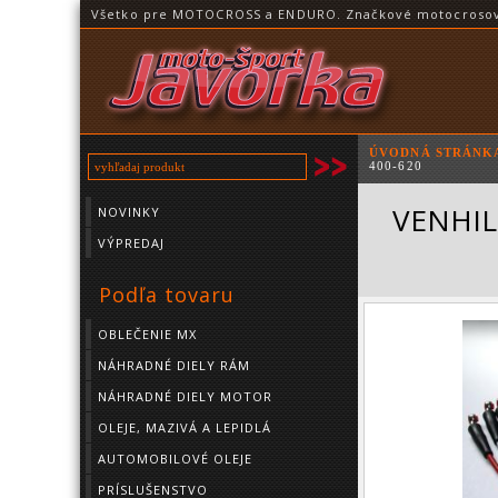
Všetko pre MOTOCROSS a ENDURO. Značkové motocrosové o
ÚVODNÁ STRÁNK
400-620
VENHILL
NOVINKY
VÝPREDAJ
Podľa tovaru
OBLEČENIE MX
NÁHRADNÉ DIELY RÁM
NÁHRADNÉ DIELY MOTOR
OLEJE, MAZIVÁ A LEPIDLÁ
AUTOMOBILOVÉ OLEJE
PRÍSLUŠENSTVO