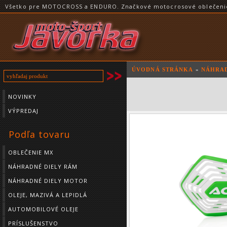
Všetko pre MOTOCROSS a ENDURO. Značkové motocrosové oblečenie a
ÚVODNÁ STRÁNKA
»
NÁHRAD
NOVINKY
VÝPREDAJ
Podľa tovaru
OBLEČENIE MX
NÁHRADNÉ DIELY RÁM
NÁHRADNÉ DIELY MOTOR
OLEJE, MAZIVÁ A LEPIDLÁ
AUTOMOBILOVÉ OLEJE
PRÍSLUŠENSTVO