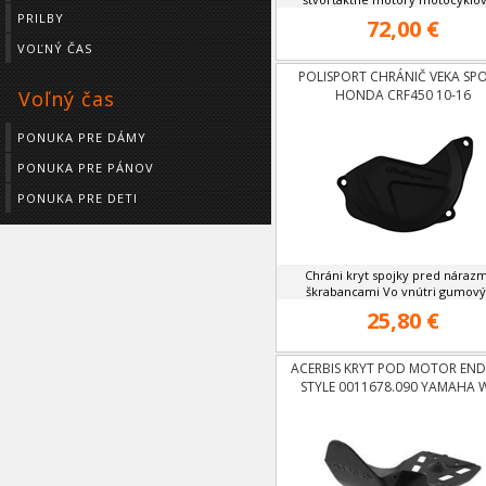
PRILBY
72,00 €
VOĽNÝ ČAS
POLISPORT CHRÁNIČ VEKA SPO
HONDA CRF450 10-16
Voľný čas
PONUKA PRE DÁMY
PONUKA PRE PÁNOV
PONUKA PRE DETI
Chráni kryt spojky pred nárazm
škrabancami Vo vnútri gumový 
25,80 €
ACERBIS KRYT POD MOTOR EN
STYLE 0011678.090 YAMAHA 
250,450 07-13