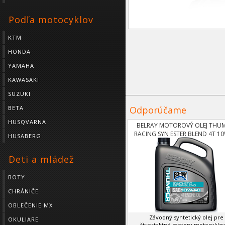
Podľa motocyklov
KTM
HONDA
YAMAHA
KAWASAKI
SUZUKI
Odporúčame
BETA
HUSQVARNA
BELRAY MOTOROVÝ OLEJ THU
RACING SYN ESTER BLEND 4T 1
HUSABERG
4L
Deti a mládež
BOTY
CHRÁNIČE
OBLEČENIE MX
Závodný syntetický olej pre
OKULIARE
štvortaktné motory motocyklov, 