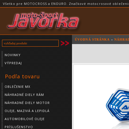
Všetko pre MOTOCROSS a ENDURO. Značkové motocrosové oblečenie a
ÚVODNÁ STRÁNKA
»
NÁHRAD
NOVINKY
VÝPREDAJ
Podľa tovaru
OBLEČENIE MX
NÁHRADNÉ DIELY RÁM
NÁHRADNÉ DIELY MOTOR
OLEJE, MAZIVÁ A LEPIDLÁ
AUTOMOBILOVÉ OLEJE
PRÍSLUŠENSTVO