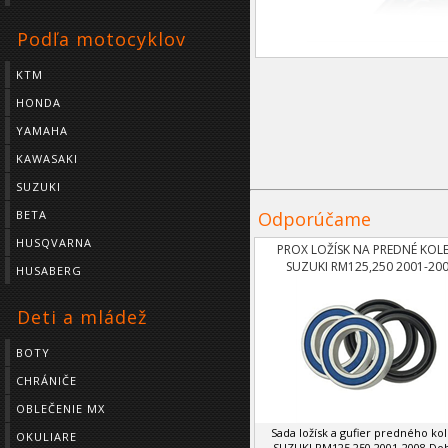
Podľa motocyklov
KTM
HONDA
YAMAHA
KAWASAKI
SUZUKI
Odporúčame
BETA
HUSQVARNA
PROX LOŽÍSK NA PREDNÉ KOL
SUZUKI RM125,250 2001-20
HUSABERG
Deti a mládež
BOTY
CHRÁNIČE
OBLEČENIE MX
Sada ložísk a gufier predného ko
OKULIARE
SUZUKI RM125,250 2001-2008 Doba