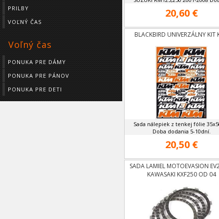
PRILBY
20,60 €
VOĽNÝ ČAS
BLACKBIRD UNIVERZÁLNY KIT 
Voľný čas
PONUKA PRE DÁMY
PONUKA PRE PÁNOV
PONUKA PRE DETI
Sada nálepiek z tenkej fólie 35x
Doba dodania 5-10dní.
20,50 €
SADA LAMIEL MOTOEVASION EV
KAWASAKI KXF250 OD 04