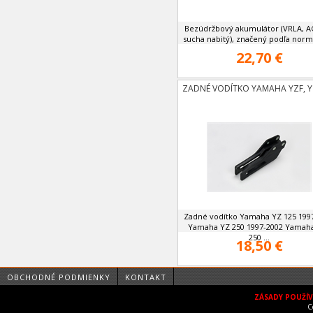
Bezúdržbový akumulátor (VRLA, 
sucha nabitý), značený podľa normy 
22,70 €
ZADNÉ VODÍTKO YAMAHA YZF, Y
Zadné vodítko Yamaha YZ 125 199
Yamaha YZ 250 1997-2002 Yamah
250 ...
18,50 €
OBCHODNÉ PODMIENKY
KONTAKT
ZÁSADY POUŽÍ
C