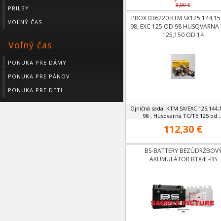
9,90 €
PRILBY
PROX 036220 KTM SX125,144,1
VOĽNÝ ČAS
98, EXC 125 OD 98 HUSQVARNA 
125,150 OD 14
Voľný čas
PONUKA PRE DÁMY
PONUKA PRE PÁNOV
PONUKA PRE DETI
Ojničná sada. KTM SX/EXC 125,144,
98 , Husqvarna TC/TE 125 od ..
112,30 €
BS-BATTERY BEZÚDRŽBOV
AKUMULÁTOR BTX4L-BS