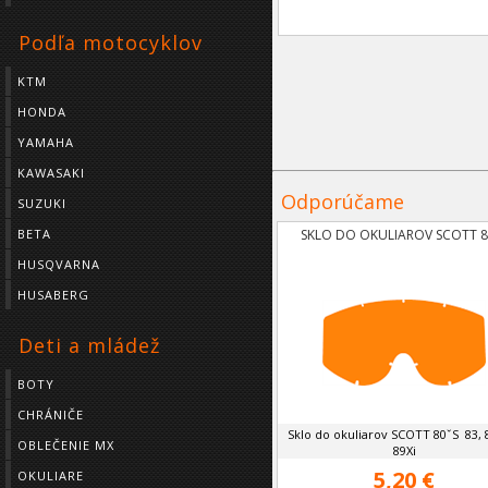
Podľa motocyklov
KTM
HONDA
YAMAHA
KAWASAKI
Odporúčame
SUZUKI
BETA
SKLO DO OKULIAROV SCOTT 8
HUSQVARNA
HUSABERG
Deti a mládež
BOTY
CHRÁNIČE
Sklo do okuliarov SCOTT 80ˇS 83, 8
OBLEČENIE MX
89Xi
5,20 €
OKULIARE