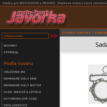
Všetko pre MOTOCROSS a ENDURO. Značkové motocrosové oblečenie a
ÚVODNÁ STRÁNKA
»
NÁHRAD
Sad
NOVINKY
VÝPREDAJ
Podľa tovaru
OBLEČENIE MX
NÁHRADNÉ DIELY RÁM
NÁHRADNÉ DIELY MOTOR
OLEJE, MAZIVÁ A LEPIDLÁ
AUTOMOBILOVÉ OLEJE
PRÍSLUŠENSTVO