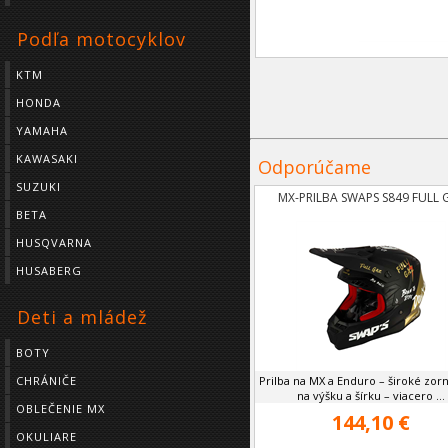
Podľa motocyklov
KTM
HONDA
YAMAHA
KAWASAKI
Odporúčame
SUZUKI
MX-PRILBA SWAPS S849 FULL 
BETA
HUSQVARNA
HUSABERG
Deti a mládež
BOTY
CHRÁNIČE
Prilba na MX a Enduro – široké zor
na výšku a šírku – viacero ...
OBLEČENIE MX
144,10 €
OKULIARE