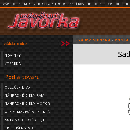
Všetko pre MOTOCROSS a ENDURO. Značkové motocrosové oblečenie a
ÚVODNÁ STRÁNKA
»
NÁHRAD
Sa
NOVINKY
VÝPREDAJ
Podľa tovaru
OBLEČENIE MX
NÁHRADNÉ DIELY RÁM
NÁHRADNÉ DIELY MOTOR
OLEJE, MAZIVÁ A LEPIDLÁ
AUTOMOBILOVÉ OLEJE
PRÍSLUŠENSTVO