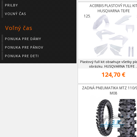
PRILBY
ACERBIS PLASTOVÝ FULL KI
HUSQVARNA TE/FE
VOĽNÝ ČAS
125,250,300,350,450,501 OD 
Voľný čas
PONUKA PRE DÁMY
PONUKA PRE PÁNOV
PONUKA PRE DETI
Plastový full kit obsahuje všetky pl
obrázku. HUSQVARNA TE/FE ..
124,70 €
ZADNÁ PNEUMATIKA MTZ 110/9
M08