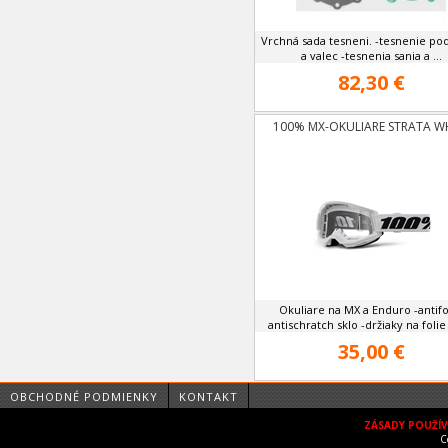
Vrchná sada tesneni. -tesnenie po
a valec -tesnenia sania a ...
82,30 €
100% MX-OKULIARE STRATA W
Okuliare na MX a Enduro -antifo
antischratch sklo -držiaky na folie 
35,00 €
OBCHODNÉ PODMIENKY
KONTAKT
ZÁSADY POUŽÍ
C