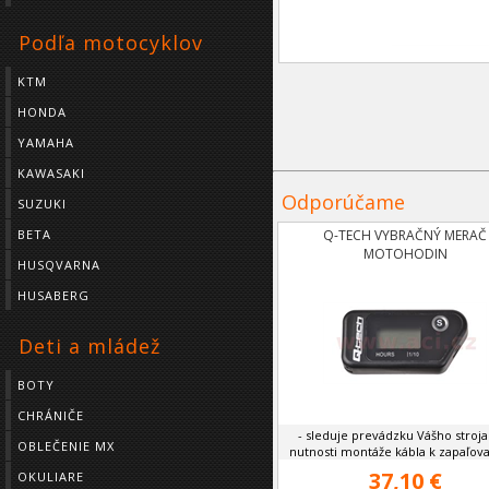
Podľa motocyklov
KTM
HONDA
YAMAHA
KAWASAKI
Odporúčame
SUZUKI
BETA
Q-TECH VYBRAČNÝ MERAČ
MOTOHODIN
HUSQVARNA
HUSABERG
Deti a mládež
BOTY
CHRÁNIČE
- sleduje prevádzku Vášho stroja
OBLEČENIE MX
nutnosti montáže kábla k zapaľovac
37,10 €
OKULIARE