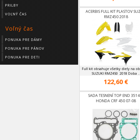
PRILBY
ACERBIS FULL KIT PLASTOV SU
VOĽNÝ ČAS
RMZ450 2018
Voľný čas
PONUKA PRE DÁMY
PONUKA PRE PÁNOV
PONUKA PRE DETI
Full kit obsahuje všetky diely na o
SUZUKI RMZ450 2018 Doba ..
122,60 €
SADA TESNENÍ TOP END 3514
HONDA CRF 450 07-08