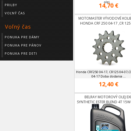
olej ...
14,70 €
PRILBY
VOĽNÝ ČAS
MOTOMASTER VÝVODOVÉ KOLI
HONDA CRF 250 04-17 ,CR 125
Voľný čas
07,CRF250X 04-17
PONUKA PRE DÁMY
PONUKA PRE PÁNOV
PONUKA PRE DETI
Honda CRF250 04-17, CR125 04-07,
04-17 Doba dodania ...
12,40 €
BELRAY MOTOROVÝ OLEJ EX
SYNTHETIC ESTER BLEND 4T 15W-