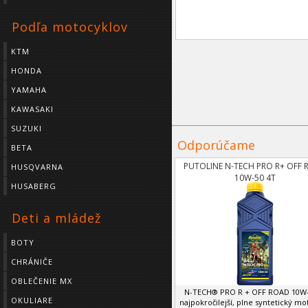
Podľa motocyklov
KTM
HONDA
YAMAHA
KAWASAKI
SUZUKI
Odporúčame
BETA
PUTOLINE N-TECH PRO R+ OFF
HUSQVARNA
10W-50 4T
HUSABERG
Deti a mládež
BOTY
CHRÁNIČE
OBLEČENIE MX
N-TECH® PRO R + OFF ROAD 10W-
OKULIARE
najpokročilejší, plne syntetický m