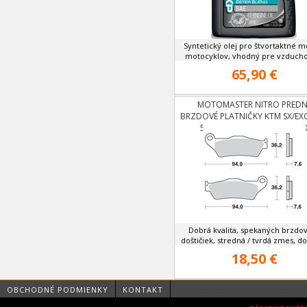
Syntetický olej pro štvortaktné m
motocyklov, vhodný pre vzducho
65,90 €
MOTOMASTER NITRO PREDN
BRZDOVÉ PLATNIČKY KTM SX/EXC
530 OD 91,HUSQVARNA O
95,HUSABERG 00-13
Dobrá kvalita, spekaných brzdo
doštičiek, stredná / tvrdá zmes, dob
18,50 €
OBCHODNÉ PODMIENKY
KONTAKT