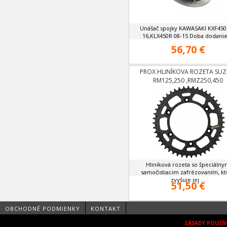
Unášač spojky KAWASAKI KXF450
16,KLX450R 08-15 Doba dodanie 
56,70 €
PROX HLINÍKOVA ROZETA SUZ
RM125,250 ,RMZ250,450
Hliníková rozeta so špeciáln
samočistiacim zafrézovaním, kt
zvyšuje jej ...
51,50 €
OBCHODNÉ PODMIENKY
KONTAKT
ZÁSADY POUŽÍ