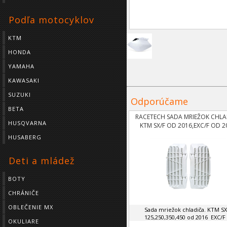
Podľa motocyklov
KTM
HONDA
YAMAHA
KAWASAKI
SUZUKI
Odporúčame
BETA
RACETECH SADA MRIEŽOK CHLA
HUSQVARNA
KTM SX/F OD 2016,EXC/F OD 2
HUSABERG
Deti a mládež
BOTY
CHRÁNIČE
OBLEČENIE MX
Sada mriežok chladiča. KTM SX
125,250,350,450 od 2016 EXC/F .
OKULIARE