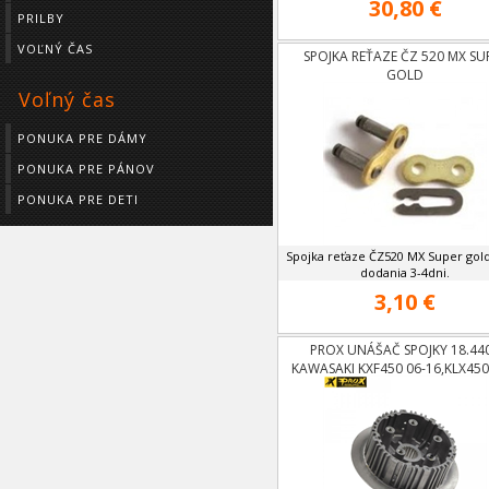
30,80 €
PRILBY
VOĽNÝ ČAS
SPOJKA REŤAZE ČZ 520 MX SU
GOLD
Voľný čas
PONUKA PRE DÁMY
PONUKA PRE PÁNOV
PONUKA PRE DETI
Spojka reťaze ČZ520 MX Super gol
dodania 3-4dni.
3,10 €
PROX UNÁŠAČ SPOJKY 18.44
KAWASAKI KXF450 06-16,KLX450
15