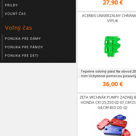
27,90 €
PRILBY
VOĽNÝ ČAS
ACERBIS UNIVERZÁLNY CHRÁNI
VÝFUK
Voľný čas
PONUKA PRE DÁMY
PONUKA PRE PÁNOV
PONUKA PRE DETI
Tepelne odolný plast Na obvod 20
mm Uchytenie pomocou posuvnýc
36,00 €
ZETA VRCHNÁK PUMPY ZADNEJ 
HONDA CR125,250 02-07,CRF2
04,CRF450 OD 02