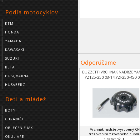
Podľa motocyklov
KTM
HONDA
YAMAHA
KAWASAKI
SUZUKI
Odporúčame
BETA
BUZZETTI VRCHNÁK NÁDRŽE Y
HUSQVARNA
YZ125-250 03-14,YZF250-450 0
HUSABERG
Deti a mládež
BOTY
CHRÁNIČE
OBLEČENIE MX
Vrchnák nadrže ,vyrobený C
frézovaním z kovaného duralu
OKULIARE
eloxovaný. + ...