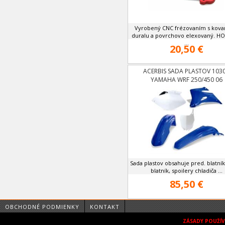
Vyrobený CNC frézovaním s kov
duralu a povrchovo elexovaný. 
...
20,50 €
ACERBIS SADA PLASTOV 103
YAMAHA WRF 250/450 06
Sada plastov obsahuje pred. blatní
blatník, spoilery chladiča ...
85,50 €
OBCHODNÉ PODMIENKY
KONTAKT
ZÁSADY POUŽÍ