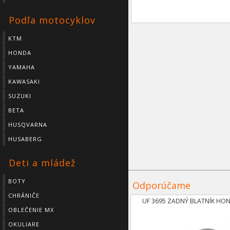
Podľa motocyklov
KTM
HONDA
YAMAHA
KAWASAKI
SUZUKI
BETA
HUSQVARNA
HUSABERG
Deti a mládež
BOTY
Odporúčame
CHRÁNIČE
UF 3695 ZADNÝ BLATNÍK HO
OBLEČENIE MX
OKULIARE