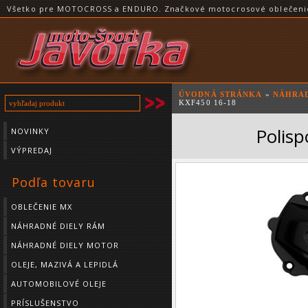
Všetko pre MOTOCROSS a ENDURO. Značkové motocrosové oblečenie a
ÚVODNÁ STRÁNKA
»
NÁHRAD
KXF450 16-18
Polis
NOVINKY
VÝPREDAJ
Podľa tovaru
OBLEČENIE MX
NÁHRADNÉ DIELY RÁM
NÁHRADNÉ DIELY MOTOR
OLEJE, MAZIVÁ A LEPIDLÁ
AUTOMOBILOVÉ OLEJE
PRÍSLUŠENSTVO