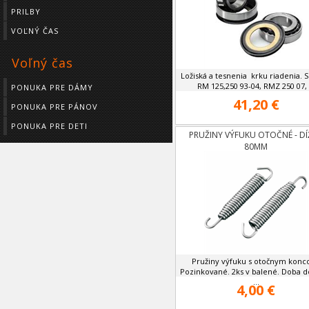
PRILBY
VOĽNÝ ČAS
Voľný čas
Ložiská a tesnenia krku riadenia. 
RM 125,250 93-04, RMZ 250 07, .
PONUKA PRE DÁMY
41,20 €
PONUKA PRE PÁNOV
PONUKA PRE DETI
PRUŽINY VÝFUKU OTOČNÉ - DÍ
80MM
Pružiny výfuku s otočnym konc
Pozinkované. 2ks v balené. Doba d
...
4,00 €