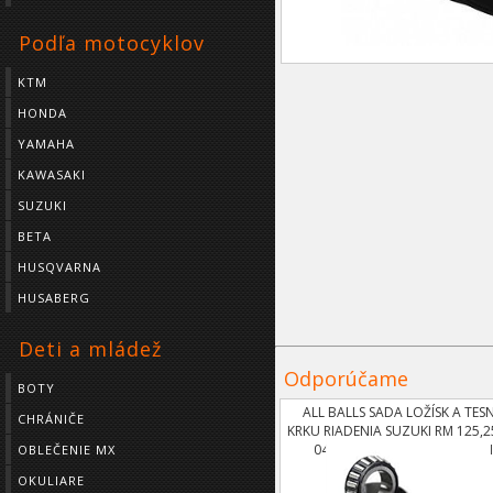
Podľa motocyklov
KTM
HONDA
YAMAHA
KAWASAKI
SUZUKI
BETA
HUSQVARNA
HUSABERG
Deti a mládež
Odporúčame
BOTY
ALL BALLS SADA LOŽÍSK A TES
CHRÁNIČE
KRKU RIADENIA SUZUKI RM 125,2
04,RMZ 250 07, DRZ 400 00-
OBLEČENIE MX
OKULIARE