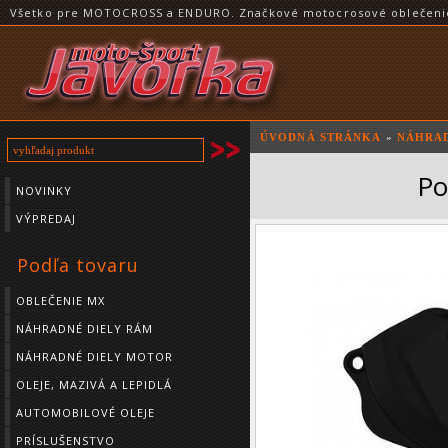
Všetko pre MOTOCROSS a ENDURO. Značkové motocrosové oblečenie a
ÚVODNÁ STRÁNKA
»
NÁHRAD
Po
NOVINKY
VÝPREDAJ
Podľa tovaru
OBLEČENIE MX
NÁHRADNÉ DIELY RÁM
NÁHRADNÉ DIELY MOTOR
OLEJE, MAZIVÁ A LEPIDLÁ
AUTOMOBILOVÉ OLEJE
PRÍSLUŠENSTVO