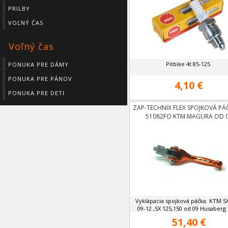
PRILBY
VOĽNÝ ČAS
Voľný čas
Pitbike 4t 85-125
PONUKA PRE DÁMY
PONUKA PRE PÁNOV
4,10 €
PONUKA PRE DETI
ZAP-TECHNIX FLEX SPOJKOVÁ PÁ
51082FO KTM MAGURA OD 
Vyklápacia spojková páčka. KTM S
09-12 ,SX 125,150 od 09 Husaberg T
51,40 €