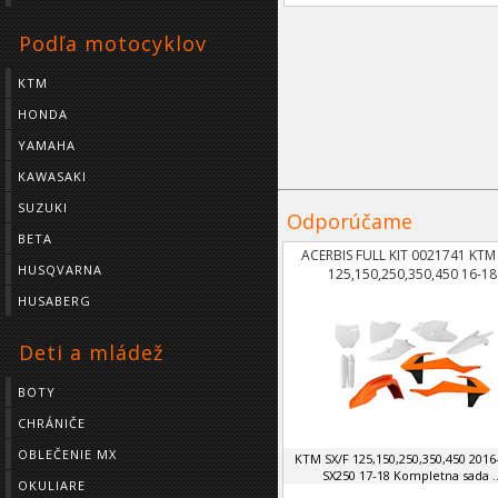
Podľa motocyklov
KTM
HONDA
YAMAHA
KAWASAKI
SUZUKI
Odporúčame
BETA
ACERBIS FULL KIT 0021741 KTM 
HUSQVARNA
125,150,250,350,450 16-18
HUSABERG
Deti a mládež
BOTY
CHRÁNIČE
OBLEČENIE MX
KTM SX/F 125,150,250,350,450 2016
SX250 17-18 Kompletna sada ..
OKULIARE