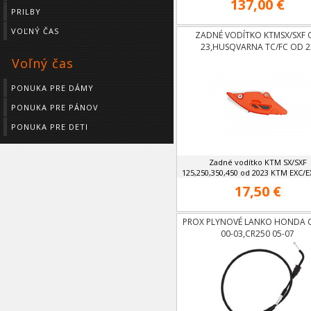
137,00 €
PRILBY
VOĽNÝ ČAS
ZADNÉ VODÍTKO KTMSX/SXF 
23,HUSQVARNA TC/FC OD 2
Voľný čas
PONUKA PRE DÁMY
PONUKA PRE PÁNOV
PONUKA PRE DETI
Zadné vodítko KTM SX/SXF
125,250,350,450 od 2023 KTM EXC/EX
17,50 €
PROX PLYNOVÉ LANKO HONDA 
00-03,CR250 05-07