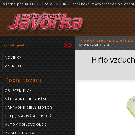
Všetko pre MOTOCROSS a ENDURO. Značkové motocrosové oblečenie a
ÚVODNÁ STRÁNKA
»
NÁHRAD
18,WRF450 16-18
Hiflo vzduc
NOVINKY
VÝPREDAJ
Podľa tovaru
OBLEČENIE MX
NÁHRADNÉ DIELY RÁM
NÁHRADNÉ DIELY MOTOR
OLEJE, MAZIVÁ A LEPIDLÁ
AUTOMOBILOVÉ OLEJE
PRÍSLUŠENSTVO