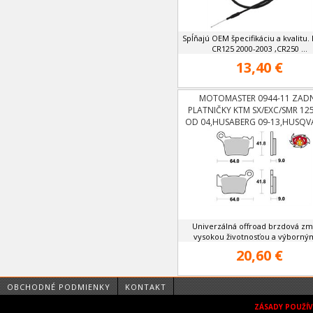
Spĺňajú OEM špecifikáciu a kvalitu
CR125 2000-2003 ,CR250 ...
13,40 €
MOTOMASTER 0944-11 ZAD
PLATNIČKY KTM SX/EXC/SMR 125
OD 04,HUSABERG 09-13,HUSQ
OD 06
Univerzálná offroad brzdová zm
vysokou životnosťou a výborným
20,60 €
OBCHODNÉ PODMIENKY
KONTAKT
ZÁSADY POUŽÍ