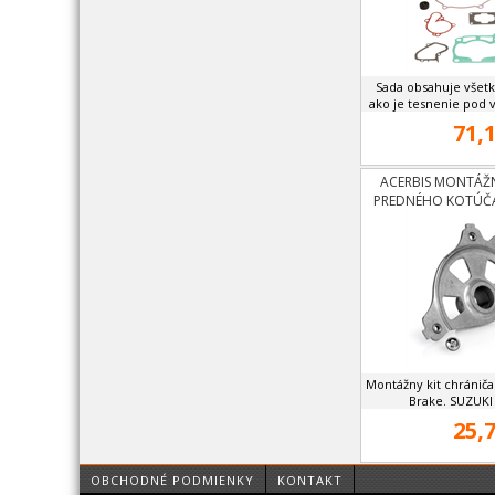
Sada obsahuje všet
ako je tesnenie pod va
71,1
ACERBIS MONTÁŽN
PREDNÉHO KOTÚČA
RM125,25
Montážny kit chránič
Brake. SUZUKI 
25,7
OBCHODNÉ PODMIENKY
KONTAKT