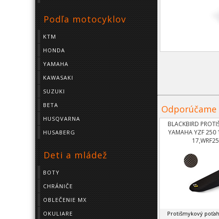
Podľa motocyklov
KTM
HONDA
YAMAHA
KAWASAKI
SUZUKI
BETA
Odporúčame
HUSQVARNA
BLACKBIRD PROT
YAMAHA YZF 250 1
HUSABERG
17,WRF25
Deti a mládež
BOTY
CHRÁNIČE
OBLEČENIE MX
OKULIARE
Protišmykový poťa