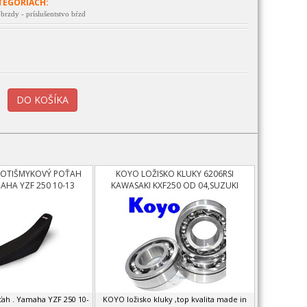
TEGÓRIACH:
brzdy - príslušentstvo bŕzd
ROTIŠMYKOVÝ POŤAH
KOYO LOŽISKO KLUKY 6206RSI
AHA YZF 250 10-13
KAWASAKI KXF250 OD 04,SUZUKI
RMZ250 04-06
ah . Yamaha YZF 250 10-
KOYO ložisko kluky ,top kvalita made in