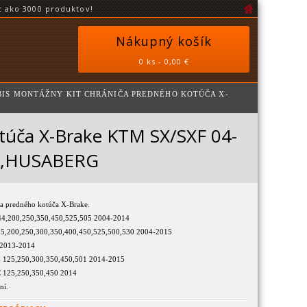
 ako 3000 produktov!
Nákupný košík
0 ks - 0,00 €
BIS MONTÁŽNY KIT CHRÁNIČA PREDNÉHO KOTÚČA X-
túča X-Brake KTM SX/SXF 04-
A,HUSABERG
ča predného kotúča X-Brake.
4,200,250,350,450,525,505 2004-2014
,200,250,300,350,400,450,525,500,530 2004-2015
2013-2014
25,250,300,350,450,501 2014-2015
125,250,350,450 2014
ní.