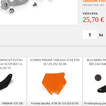
ZARADENÉ V KA
náhradné diely rám - 
VAŠA CENA:
25,70 €
ks
IŠMYKOVÝ POŤAH
ACERBIS PREDNÁ TABUĽKA 2158 KTM
BLACKBIRD P
4-18,YZF450 14-
SX 125-252 03-06
BB1244 YAM
0 OD 15
h. YAMAHA YZF 250
Predná tabuľka. KTM SX 125-525 03-06
Protišmykový poť