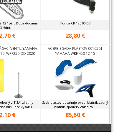
9-12 1pár. Doba dodania
Honda CR 125 90-07
3-5dní.
2,70 €
28,80 €
 SACÍ VENTIL YAMAHA
ACERBIS SADA PLASTOV 0016561
19 ,WRF250 OD 2020
YAMAHA WRF 450 12-15
robený z Ti3Al zliatiny
Sada plastov obsahuje pred. blatník,zadný
ho kusu pre vysokú ...
blatník, spoilery chladiča ...
2,10 €
85,50 €