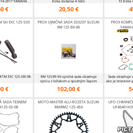
014-2017 YAMAHA ...
Doba dodania 4-5dní.
13 Doba d
0 €
20,50 €
4
 SX/ EXC 125-530
PROX OJNIČNÁ SADA 033207 SUZUKI
PROX KOMPL
RM 125 89-96
YAMAHA
 KTM EXC 125-530 08-
RM 125 89-96 ojničná sada obsahuje
Sada obsahuje 
1
ojnicu s ložiskom a spodným čapom
ako je tesnenie p
0 €
102,00 €
5
 SADA TESNENÍ
MOTO-MASTER ALU-ROZETA SUZUKI
UFO CHRÁNIČ
X125 03-08
RM/RMZ 125-450
UF4640 HON