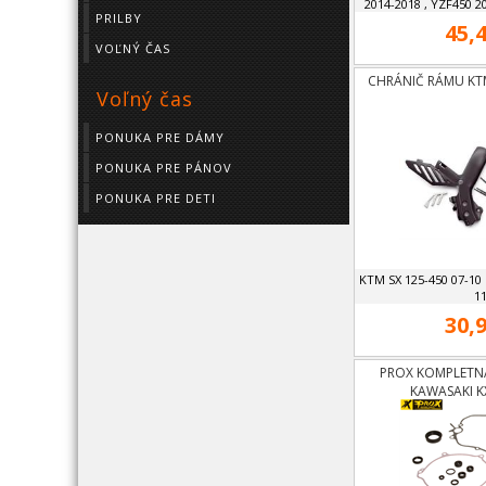
2014-2018 , YZF450 2
PRILBY
45,4
VOĽNÝ ČAS
CHRÁNIČ RÁMU KTM
Voľný čas
PONUKA PRE DÁMY
PONUKA PRE PÁNOV
PONUKA PRE DETI
KTM SX 125-450 07-10
1
30,9
PROX KOMPLETNÁ
KAWASAKI K