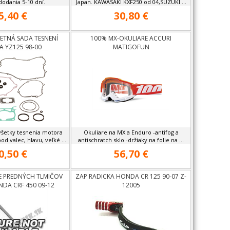
odania 5-10 dní.
Japan. KAWASAKI KXF250 od 04,SUZUKI ...
5,40 €
30,80 €
ETNÁ SADA TESNENÍ
100% MX-OKULIARE ACCURI
 YZ125 98-00
MATIGOFUN
všetky tesnenia motora
Okuliare na MX a Enduro -antifog a
od valec, hlavu, veľké ...
antischratch sklo -držiaky na folie na ...
0,50 €
56,70 €
E PREDNÝCH TLMIČOV
ZAP RADICKA HONDA CR 125 90-07 Z-
DA CRF 450 09-12
12005