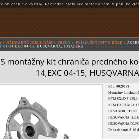
blečenie a výstroj. Náhradné diely pre motor a rám. V ponuke viac
A
»
NÁHRADNÉ DIELY RÁM
»
BRZDY
»
PRÍSLUŠENTSTVO BŔZD
» ACER
F 04-14,EXC 04-15, HUSQVARNA,HUSABERG
S montážny kit chrániča predného ko
14,EXC 04-15, HUSQVARN
Kód:
0020079
Montážny kit chráni
KTM SX/SXF 125,14
KTM EXC/EXC-F 125
HUSABERG TE/FE 
HUSQVARNA TE/FE 1
HUSQVARNA TC/FC 
Doba dodania 5-10 d