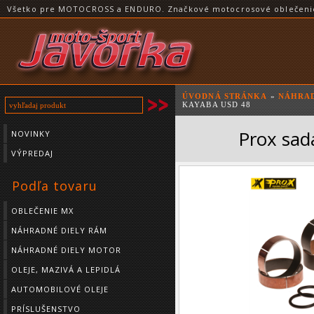
Všetko pre MOTOCROSS a ENDURO. Značkové motocrosové oblečenie a
ÚVODNÁ STRÁNKA
»
NÁHRAD
KAYABA USD 48
Prox sad
NOVINKY
VÝPREDAJ
Podľa tovaru
OBLEČENIE MX
NÁHRADNÉ DIELY RÁM
NÁHRADNÉ DIELY MOTOR
OLEJE, MAZIVÁ A LEPIDLÁ
AUTOMOBILOVÉ OLEJE
PRÍSLUŠENSTVO