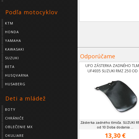
Podľa motocyklov
KTM
HONDA
YAMAHA
KAWASAKI
Odporúčame
SUZUKI
UFO ZÁSTERKA ZADNÉHO TLM
BETA
UF4935 SUZUKI RMZ 250 OD 
HUSQVARNA
HUSABERG
Deti a mládež
BOTY
CHRÁNIČE
Zásterka zadného tlmiča. SUZUKI 
OBLEČENIE MX
od 10 Doba dodania ...
13,30 €
OKULIARE