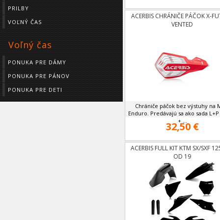
PRILBY
ACERBIS CHRÁNIČE PÁČOK X-F
VOĽNÝ ČAS
VENTED
Voľný čas
PONUKA PRE DÁMY
PONUKA PRE PÁNOV
PONUKA PRE DETI
Chrániče páčok bez výstuhy na 
Enduro. Predávajú sa ako sada L+P
+ ...
32,50 €
ACERBIS FULL KIT KTM SX/SXF 12
OD 19