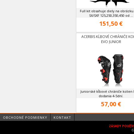
Full kit obsahuje diely na obrázk
SX/SXF 125,250,350,450 od ...
151,50 €
ACERBIS KĹBOVÉ CHRÁNIČE KO
EVO JUNIOR
Juniorské kĺbové chrániče kolien
dodania 4-5dní.
57,00 €
OBCHODNÉ PODMIENKY
KONTAKT
ZÁSADY POUŽÍ
C