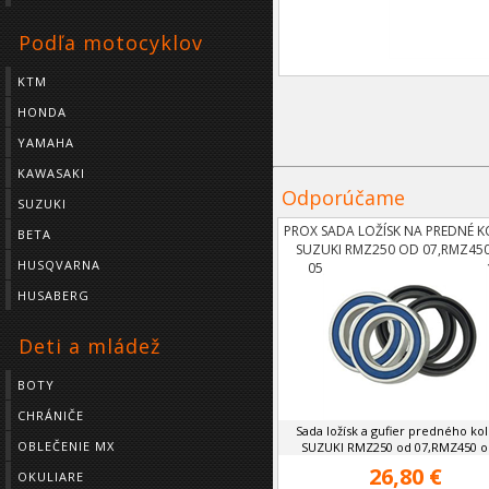
Podľa motocyklov
KTM
HONDA
YAMAHA
KAWASAKI
Odporúčame
SUZUKI
PROX SADA LOŽÍSK NA PREDNÉ 
BETA
SUZUKI RMZ250 OD 07,RMZ45
HUSQVARNA
05,YAMAHA YZF 250,450 OD 
HUSABERG
Deti a mládež
BOTY
CHRÁNIČE
Sada ložísk a gufier predného ko
OBLEČENIE MX
SUZUKI RMZ250 od 07,RMZ450 od
26,80 €
OKULIARE