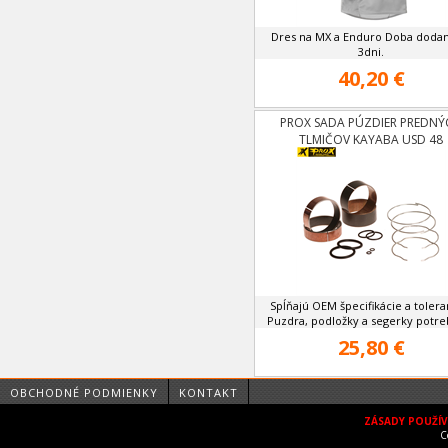
Dres na MX a Enduro Doba dodan
3dni.
40,20 €
PROX SADA PÚZDIER PREDNÝ
TLMIČOV KAYABA USD 48
Spĺňajú OEM špecifikácie a tolera
Puzdra, podložky a segerky potreb
25,80 €
OBCHODNÉ PODMIENKY
KONTAKT
ZÁSADY POUŽÍ
C