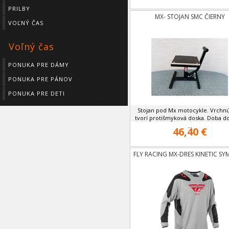
PRILBY
MX- STOJAN SMC ČIERNY
VOĽNÝ ČAS
Voľný čas
PONUKA PRE DÁMY
PONUKA PRE PÁNOV
PONUKA PRE DETI
Stojan pod Mx motocykle. Vrchnú
tvorí protišmyková doska. Doba d
...
46,40 €
FLY RACING MX-DRES KINETIC SY