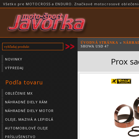
Všetko pre MOTOCROSS a ENDURO. Značkové motocrosové oblečenie a
ÚVODNÁ STRÁNKA
»
NÁHRAD
SHOWA USD 47
Prox s
NOVINKY
VÝPREDAJ
Podľa tovaru
OBLEČENIE MX
NÁHRADNÉ DIELY RÁM
NÁHRADNÉ DIELY MOTOR
OLEJE, MAZIVÁ A LEPIDLÁ
AUTOMOBILOVÉ OLEJE
PRÍSLUŠENSTVO