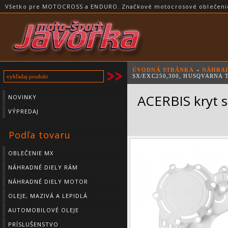
Všetko pre MOTOCROSS a ENDURO. Značkové motocrosové oblečenie a
ÚVODNÁ STRÁNKA
»
NÁHRAD
SX/EXC250,300, HUSQVARNA T
ACERBIS kryt 
NOVINKY
VÝPREDAJ
Podľa tovaru
OBLEČENIE MX
NÁHRADNÉ DIELY RÁM
NÁHRADNÉ DIELY MOTOR
OLEJE, MAZIVÁ A LEPIDLÁ
AUTOMOBILOVÉ OLEJE
PRÍSLUŠENSTVO