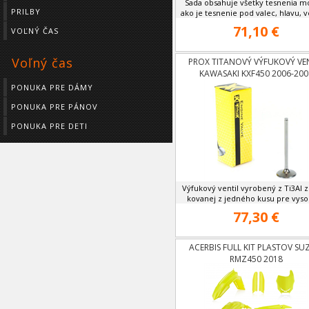
Sada obsahuje všetky tesnenia m
PRILBY
ako je tesnenie pod valec, hlavu, ve
71,10 €
VOĽNÝ ČAS
Voľný čas
PROX TITANOVÝ VÝFUKOVÝ VE
KAWASAKI KXF450 2006-200
PONUKA PRE DÁMY
PONUKA PRE PÁNOV
PONUKA PRE DETI
Výfukový ventil vyrobený z Ti3Al zl
kovanej z jedného kusu pre vysok
77,30 €
ACERBIS FULL KIT PLASTOV SU
RMZ450 2018