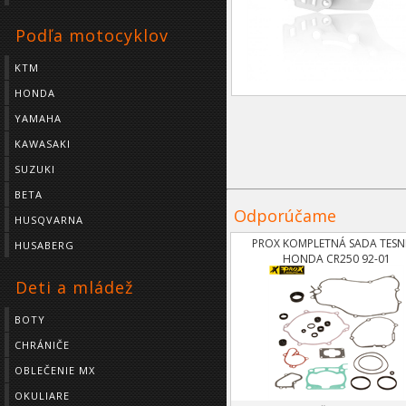
Podľa motocyklov
KTM
HONDA
YAMAHA
KAWASAKI
SUZUKI
BETA
Odporúčame
HUSQVARNA
PROX KOMPLETNÁ SADA TESN
HUSABERG
HONDA CR250 92-01
Deti a mládež
BOTY
CHRÁNIČE
OBLEČENIE MX
OKULIARE