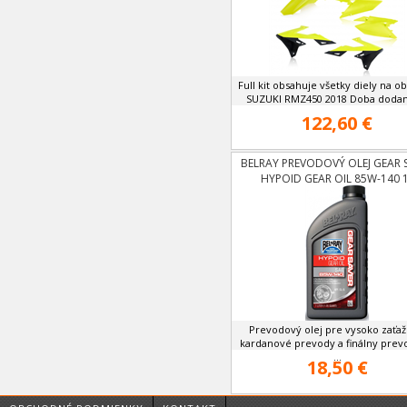
Full kit obsahuje všetky diely na o
SUZUKI RMZ450 2018 Doba dodani
122,60 €
BELRAY PREVODOVÝ OLEJ GEAR 
HYPOID GEAR OIL 85W-140 
Prevodový olej pre vysoko zaťa
kardanové prevody a finálny pre
...
18,50 €