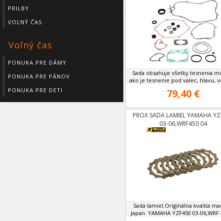
PRILBY
VOĽNÝ ČAS
Voľný čas
PONUKA PRE DÁMY
Sada obsahuje všetky tesnenia m
PONUKA PRE PÁNOV
ako je tesnenie pod valec, hlavu, ve
PONUKA PRE DETI
79,40 €
PROX SADA LAMIEL YAMAHA YZ
03-06,WRF450 04
Sada lamiel.Originálna kvalita ma
Japan. YAMAHA YZF450 03-06,WRF 4