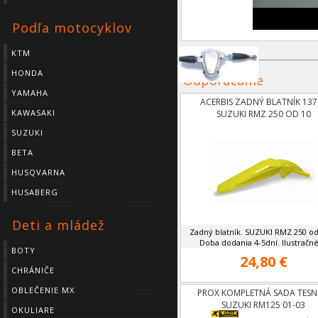
Podľa motocyklov
KTM
HONDA
Odporúčame
YAMAHA
ACERBIS ZADNÝ BLATNÍK 137
KAWASAKI
SUZUKI RMZ 250 OD 10
SUZUKI
BETA
HUSQVARNA
HUSABERG
Deti a mládež
Zadný blatník. SUZUKI RMZ 250 od
Doba dodania 4-5dní. Ilustračné 
BOTY
24,80 €
CHRÁNIČE
OBLEČENIE MX
PROX KOMPLETNÁ SADA TESN
SUZUKI RM125 01-03
OKULIARE