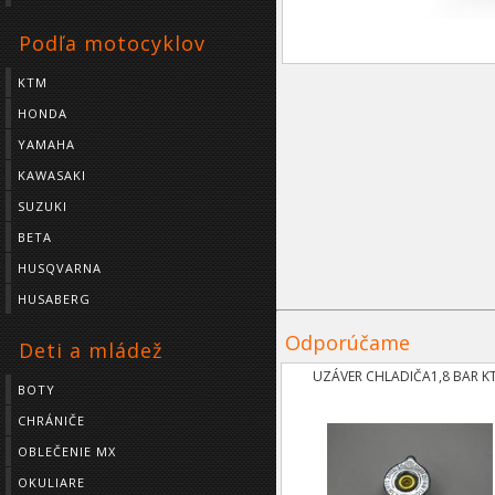
Podľa motocyklov
KTM
HONDA
YAMAHA
KAWASAKI
SUZUKI
BETA
HUSQVARNA
HUSABERG
Odporúčame
Deti a mládež
UZÁVER CHLADIČA1,8 BAR K
BOTY
CHRÁNIČE
OBLEČENIE MX
OKULIARE