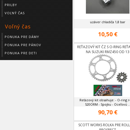
PRILBY
VOĽNÝ ČAS
uzáver chladiča 1,8 bar
Voľný čas
10,50 €
PONUKA PRE DÁMY
PONUKA PRE PÁNOV
REŤAZOVÝ KIT ČZ S O-RING RE
NA SUZUKI RMZ450 OD 13
PONUKA PRE DETI
Reťazový kit obsahuje: - O-ring r
520ORM - Spojku - Oceľovú ..
90,70 €
SCOTT WORKS ROLKA PRE ROLL
PROSPECT