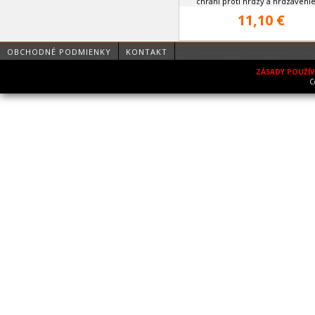
chráni proti hrdzy a hrdzavenie,
11,10 €
OBCHODNÉ PODMIENKY
KONTAKT
ZÁSADY POUŽÍ
C