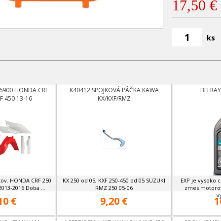
17,50 €
ks
 16900 HONDA CRF
K40412 SPOJKOVÁ PÁČKA KAWA
BELRAY
F 450 13-16
KX/KXF/RMZ
tov. HONDA CRF 250
KX 250 od 05, KXF 250-450 od 05 SUZUKI
EXP je vysoko 
2013-2016 Doba ...
RMZ 250 05-06
zmes motorové
vy
10 €
9,20 €
1