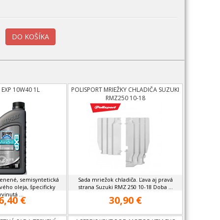
 EXP 10W40 1L
POLISPORT MRIEŽKY CHLADIČA SUZUKI
RMZ250 10-18
cenené, semisyntetická
Sada mriežok chladiča. Ľava aj pravá
ho oleja, špecificky
strana Suzuki RMZ 250 10-18 Doba ...
vinutá ...
6,40 €
30,90 €