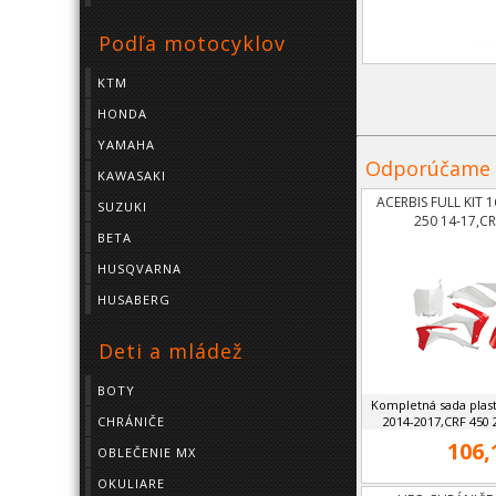
Podľa motocyklov
KTM
HONDA
YAMAHA
Odporúčame
KAWASAKI
ACERBIS FULL KIT
SUZUKI
250 14-17,CR
BETA
HUSQVARNA
HUSABERG
Deti a mládež
BOTY
Kompletná sada plas
2014-2017,CRF 450 
CHRÁNIČE
106,
OBLEČENIE MX
OKULIARE