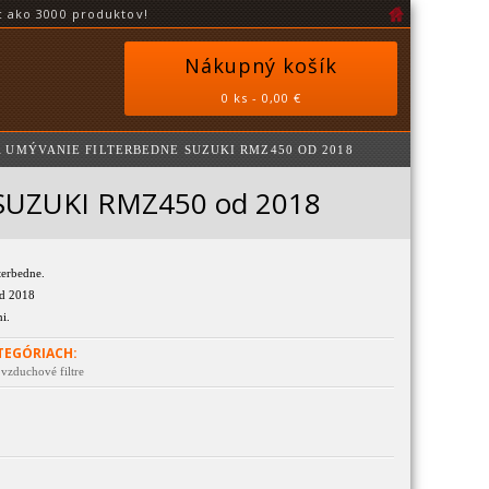
 ako 3000 produktov!
Nákupný košík
0 ks - 0,00 €
A UMÝVANIE FILTERBEDNE SUZUKI RMZ450 OD 2018
e SUZUKI RMZ450 od 2018
terbedne.
d 2018
i.
TEGÓRIACH:
 vzduchové filtre