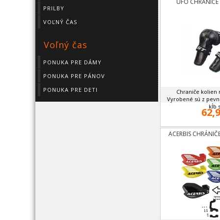
UFO CHRÁNIČE 
PRILBY
VOĽNÝ ČAS
Voľný čas
PONUKA PRE DÁMY
PONUKA PRE PÁNOV
PONUKA PRE DETI
Chraniče kolien
Vyrobené sú z pevné
kĺb s
62,9
ACERBIS CHRÁNIČ