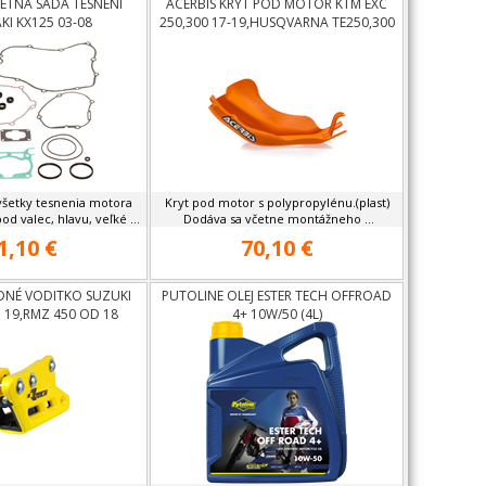
ETNÁ SADA TESNENÍ
ACERBIS KRYT POD MOTOR KTM EXC
I KX125 03-08
250,300 17-19,HUSQVARNA TE250,300
17-19
všetky tesnenia motora
Kryt pod motor s polypropylénu.(plast)
od valec, hlavu, veľké ...
Dodáva sa včetne montážneho ...
1,10 €
70,10 €
DNÉ VODITKO SUZUKI
PUTOLINE OLEJ ESTER TECH OFFROAD
 19,RMZ 450 OD 18
4+ 10W/50 (4L)