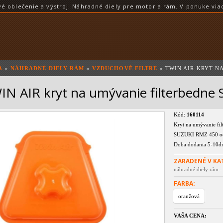
blečenie a výstroj. Náhradné diely pre motor a rám. V ponuke viac
A
»
NÁHRADNÉ DIELY RÁM
»
VZDUCHOVÉ FILTRE
» TWIN AIR KRYT N
IN AIR kryt na umývanie filterbedn
Kód:
160114
Kryt na umývanie fil
SUZUKI RMZ 450 o
Doba dodania 5-10dn
ZARADENÉ V KA
náhradné diely rám -
FARBA:
oranžová
VAŠA CENA: