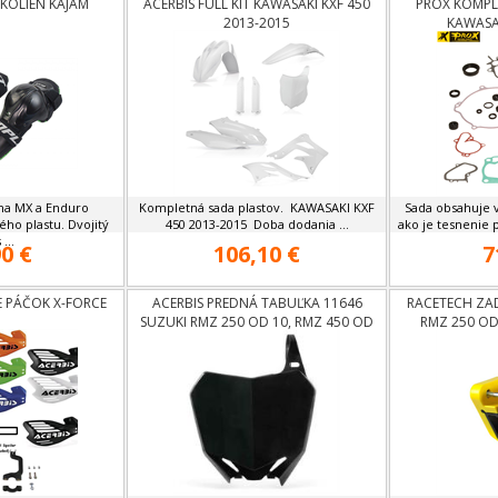
KOLIEN KAJAM
ACERBIS FULL KIT KAWASAKI KXF 450
PROX KOMPL
2013-2015
KAWASAK
 na MX a Enduro
Kompletná sada plastov. KAWASAKI KXF
Sada obsahuje 
ho plastu. Dvojitý
450 2013-2015 Doba dodania ...
ako je tesnenie p
 ...
0 €
106,10 €
7
E PÁČOK X-FORCE
ACERBIS PREDNÁ TABUĽKA 11646
RACETECH ZA
SUZUKI RMZ 250 OD 10, RMZ 450 OD
RMZ 250 OD
08