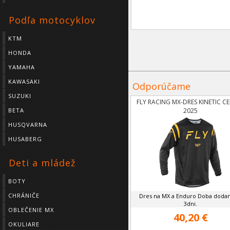
Podľa motocyklov
KTM
HONDA
YAMAHA
KAWASAKI
Odporúčame
SUZUKI
FLY RACING MX-DRES KINETIC C
2025
BETA
HUSQVARNA
HUSABERG
Deti a mládež
BOTY
CHRÁNIČE
Dres na MX a Enduro Doba dodan
3dni.
OBLEČENIE MX
40,20 €
OKULIARE