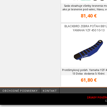
Sada obsahuje všetky tesnenia m
ako je tesnenie pod valec, hlavu, ve
81,40 €
BLACKBIRD ZEBRA POŤAH BB1
YAMAHA YZF 450 10-13
Protišmykový poťah. Yamaha YZF 4
13 Doba dodania 5-10dní.
61,80 €
OBCHODNÉ PODMIENKY
KONTAKT
ZÁSADY POUŽÍ
C