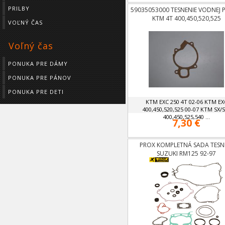
PRILBY
59035053000 TESNENIE VODNEJ
KTM 4T 400,450,520,525
VOĽNÝ ČAS
Voľný čas
PONUKA PRE DÁMY
PONUKA PRE PÁNOV
PONUKA PRE DETI
KTM EXC 250 4T 02-06 KTM EX
400,450,520,525 00-07 KTM SX/
400,450,525,540 ...
7,30 €
PROX KOMPLETNÁ SADA TESN
SUZUKI RM125 92-97