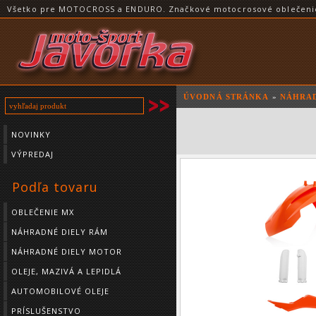
Všetko pre MOTOCROSS a ENDURO. Značkové motocrosové oblečenie a
ÚVODNÁ STRÁNKA
»
NÁHRAD
NOVINKY
VÝPREDAJ
Podľa tovaru
OBLEČENIE MX
NÁHRADNÉ DIELY RÁM
NÁHRADNÉ DIELY MOTOR
OLEJE, MAZIVÁ A LEPIDLÁ
AUTOMOBILOVÉ OLEJE
PRÍSLUŠENSTVO