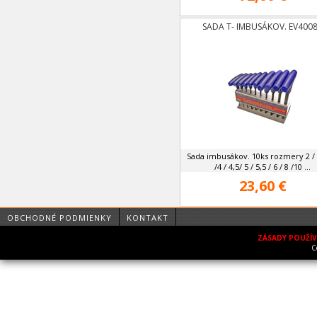
SADA T- IMBUSÁKOV. EV400
Sada imbusákov. 10ks rozmery 2 / 2
/4 / 4,5/ 5 / 5,5 / 6 / 8 /10 ...
23,60 €
OBCHODNÉ PODMIENKY
KONTAKT
ZÁSADY POUŽÍ
C