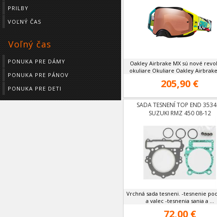
PRILBY
VOĽNÝ ČAS
Voľný čas
PONUKA PRE DÁMY
Oakley Airbrake MX sú nové revo
okuliare Okuliare Oakley Airbrake 
PONUKA PRE PÁNOV
205,90 €
PONUKA PRE DETI
SADA TESNENÍ TOP END 3534
SUZUKI RMZ 450 08-12
Vrchná sada tesneni. -tesnenie po
a valec -tesnenia sania a ...
72,00 €