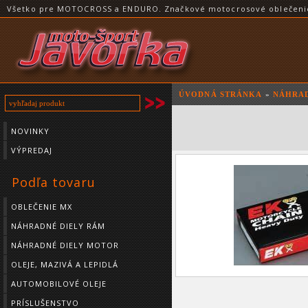
Všetko pre MOTOCROSS a ENDURO. Značkové motocrosové oblečenie a
ÚVODNÁ STRÁNKA
»
NÁHRAD
NOVINKY
VÝPREDAJ
Podľa tovaru
OBLEČENIE MX
NÁHRADNÉ DIELY RÁM
NÁHRADNÉ DIELY MOTOR
OLEJE, MAZIVÁ A LEPIDLÁ
AUTOMOBILOVÉ OLEJE
PRÍSLUŠENSTVO