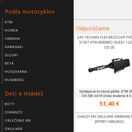
Podľa motocyklov
KTM
Odporúčame
HONDA
ZAP-TECHNIX FLEX BRZDOVÁ PÁČ
YAMAHA
51051 KTM BREMBO SX/EXC 125
KAWASAKI
OD 05
SUZUKI
BETA
HUSQVARNA
HUSABERG
Vyklápacia brzdová páčka. KTM S
Deti a mládež
125-530 od 05 Doba dodania 4-5 
51,40 €
BOTY
CHRÁNIČE
OAKLEY MX OKULIARE AIRBRAKE 
OBLEČENIE MX
JEFFREY HERLINGS
OKULIARE