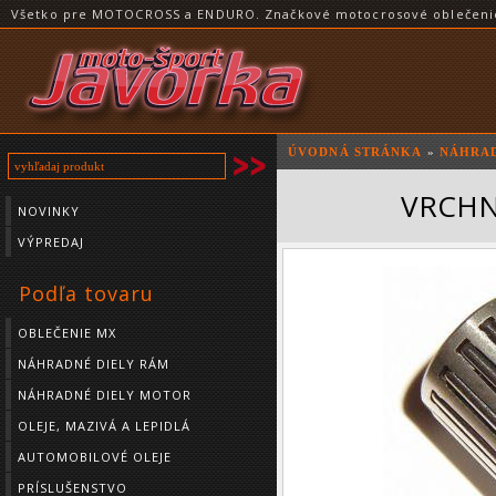
Všetko pre MOTOCROSS a ENDURO. Značkové motocrosové oblečenie a
ÚVODNÁ STRÁNKA
»
NÁHRAD
VRCHN
NOVINKY
VÝPREDAJ
Podľa tovaru
OBLEČENIE MX
NÁHRADNÉ DIELY RÁM
NÁHRADNÉ DIELY MOTOR
OLEJE, MAZIVÁ A LEPIDLÁ
AUTOMOBILOVÉ OLEJE
PRÍSLUŠENSTVO