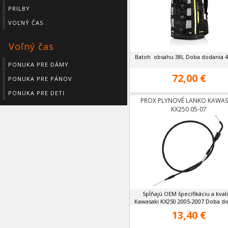
PRILBY
VOĽNÝ ČAS
Voľný čas
Batoh obsahu 38L Doba dodania 4
PONUKA PRE DÁMY
72,00 €
PONUKA PRE PÁNOV
PONUKA PRE DETI
PROX PLYNOVÉ LANKO KAWAS
KX250 05-07
Spĺňajú OEM špecifikáciu a kvali
Kawasaki KX250 2005-2007 Doba d
...
13,40 €