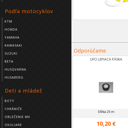
Podľa motocyklov
KTM
HONDA
YAMAHA
KAWASAKI
Odporúčame
SUZUKI
UFO LEPIACA PÁSKA
BETA
HUSQVARNA
HUSABERG
Deti a mládež
BOTY
CHRÁNIČE
Dľžka 25 m
OBLEČENIE MX
10,20 €
OKULIARE