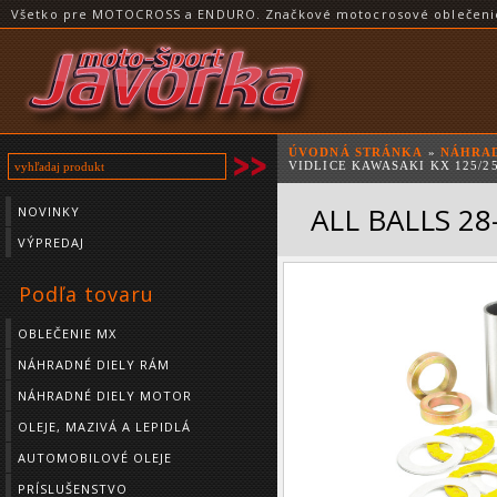
Všetko pre MOTOCROSS a ENDURO. Značkové motocrosové oblečenie a
ÚVODNÁ STRÁNKA
»
NÁHRAD
VIDLICE KAWASAKI KX 125/25
ALL BALLS 28-
NOVINKY
VÝPREDAJ
Podľa tovaru
OBLEČENIE MX
NÁHRADNÉ DIELY RÁM
NÁHRADNÉ DIELY MOTOR
OLEJE, MAZIVÁ A LEPIDLÁ
AUTOMOBILOVÉ OLEJE
PRÍSLUŠENSTVO