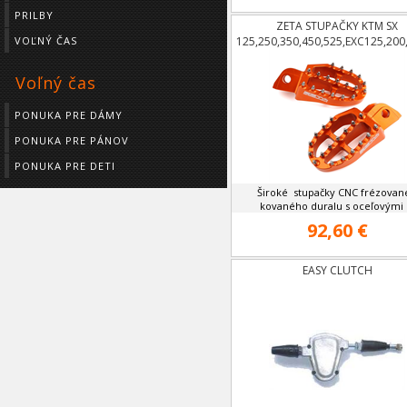
PRILBY
ZETA STUPAČKY KTM SX
VOĽNÝ ČAS
125,250,350,450,525,EXC125,200
,HUSQVARNA
Voľný čas
PONUKA PRE DÁMY
PONUKA PRE PÁNOV
PONUKA PRE DETI
Široké stupačky CNC frézovan
kovaného duralu s oceľovými .
92,60 €
EASY CLUTCH