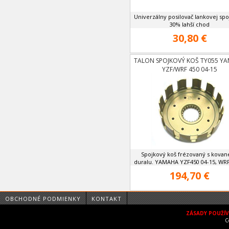
Univerzálny posilovač lankovej spo
30% lahší chod
30,80 €
TALON SPOJKOVÝ KOŠ TY055 Y
YZF/WRF 450 04-15
Spojkový koš frézovaný s kova
duralu. YAMAHA YZF450 04-15, WRF4
194,70 €
OBCHODNÉ PODMIENKY
KONTAKT
ZÁSADY POUŽÍ
C