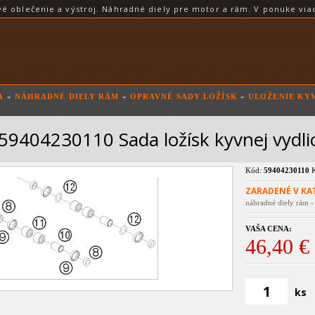
blečenie a výstroj. Náhradné diely pre motor a rám. V ponuke viac
A
»
NÁHRADNÉ DIELY RÁM
»
OPRAVNÉ SADY LOŽÍSK
»
ULOŽENIE KY
59404230110 Sada ložísk kyvnej vydl
Kód:
59404230110
K
ZARADENÉ V KA
náhradné diely rám -
VAŠA CENA:
46,40 €
ks