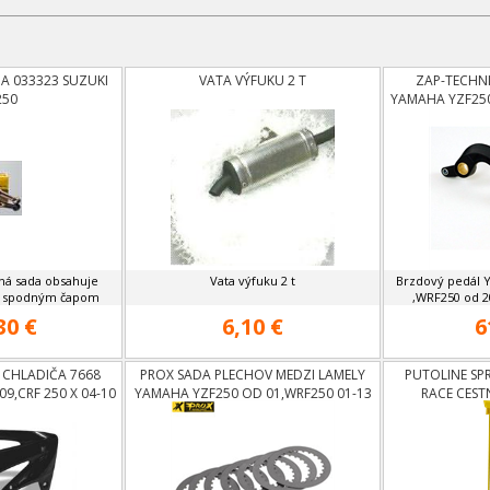
A 033323 SUZUKI
VATA VÝFUKU 2 T
ZAP-TECHN
250
YAMAHA YZF250
čná sada obsahuje
Vata výfuku 2 t
Brzdový pedál 
 a spodným čapom
,WRF250 od 2
30 €
6,10 €
6
Y CHLADIČA 7668
PROX SADA PLECHOV MEDZI LAMELY
PUTOLINE SPR
9,CRF 250 X 04-10
YAMAHA YZF250 OD 01,WRF250 01-13
RACE CEST