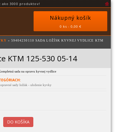
 ako 3000 produktov!
Nákupný košík
0 ks - 0,00 €
VKY
» 59404230110 SADA LOŽÍSK KYVNEJ VYDLICE KTM
ice KTM 125-530 05-14
ompletná sada na opravu kyvnej vydlice
TEGÓRIACH:
 opravné sady ložísk - uloženie kyvky