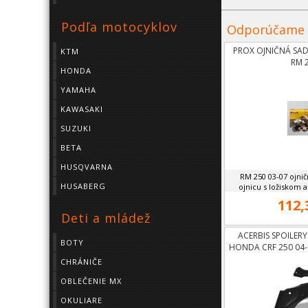
Podľa motocyklov
Odporúčame
PROX OJNIČNÁ SAD
KTM
RM 
HONDA
YAMAHA
KAWASAKI
SUZUKI
BETA
HUSQVARNA
RM 250 03-07 ojni
HUSABERG
ojnicu s ložiskom
112,
Deti a mládež
ACERBIS SPOILER
BOTY
HONDA CRF 250 04-0
CHRÁNIČE
OBLEČENIE MX
OKULIARE