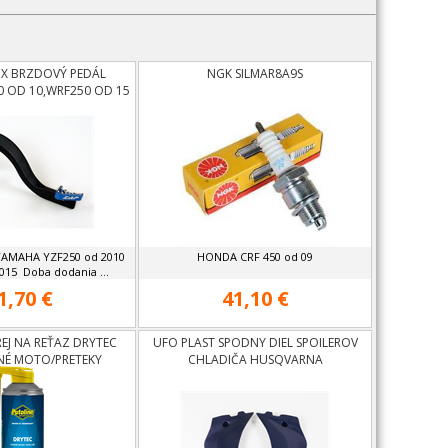
IX BRZDOVÝ PEDÁL
NGK SILMAR8A9S
 OD 10,WRF250 OD 15
YAMAHA YZF250 od 2010
HONDA CRF 450 od 09
015 Doba dodania ...
1,70 €
41,10 €
EJ NA REŤAZ DRYTEC
UFO PLAST SPODNY DIEL SPOILEROV
NÉ MOTO/PRETEKY
CHLADIČA HUSQVARNA