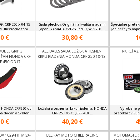
9, CRF 250 X 04-15
Sada plechov.Originálna kvalita made in
Špeciálne pretek
. Ilustračné foto.
Japan. YAMAHA YZF250 od 01,WRF250 ...
jedinečným najm
0 €
30,80 €
1
UBLE GRIP 3
ALL BALLS SADA LOŽÍSK A TESNENÍ
RK REŤAZ
OŤAH HONDA CRF
KRKU RIADENIA HONDA CRF 250 10-13,
F 450 OD17
CRF 450 09-12
. HONDA CRF250 od
Ložiská a tesnenia krku riadenia. HONDA
Vyrobené p
ba dodania 5-10dní.
CRF 250 10-13 ,CRF 450 ...
pretekárov Sup
0 €
40,20 €
4
OV 10294 KTM SX-
BEL RAY MOTO CHILL RACING
MOTOMASTER 