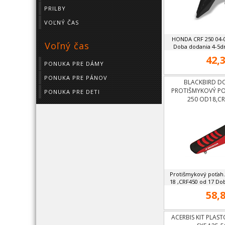
PRILBY
VOĽNÝ ČAS
HONDA CRF 250 04-0
Voľný čas
Doba dodania 4-5dní
42,3
PONUKA PRE DÁMY
PONUKA PRE PÁNOV
BLACKBIRD DO
PROTIŠMYKOVÝ P
PONUKA PRE DETI
250 OD18,CR
Protišmykový poťah
18 ,CRF450 od 17 Do
58,8
ACERBIS KIT PLAST