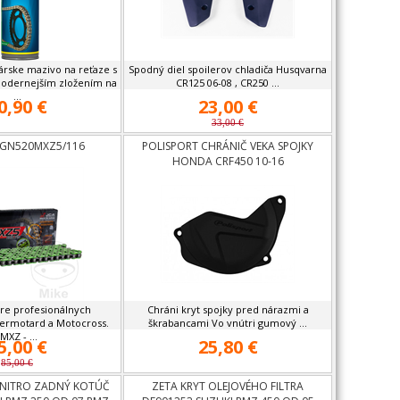
árske mazivo na reťaze s
Spodný diel spoilerov chladiča Husqvarna
odernejším zložením na
CR125 06-08 , CR250 ...
...
0,90 €
23,00 €
33,00 €
 GN520MXZ5/116
POLISPORT CHRÁNIČ VEKA SPOJKY
HONDA CRF450 10-16
re profesionálnych
Chráni kryt spojky pred nárazmi a
ermotard a Motocross.
škrabancami Vo vnútri gumový ...
MXZ - ...
5,00 €
25,80 €
85,00 €
NITRO ZADNÝ KOTÚČ
ZETA KRYT OLEJOVÉHO FILTRA