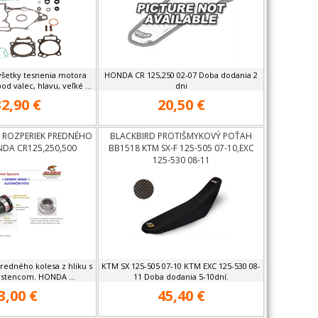
všetky tesnenia motora
HONDA CR 125,250 02-07 Doba dodania 2
od valec, hlavu, veľké ...
dni
2,90 €
20,50 €
A ROZPERIEK PREDNÉHO
BLACKBIRD PROTIŠMYKOVÝ POŤAH
DA CR125,250,500
BB1518 KTM SX-F 125-505 07-10,EXC
125-530 08-11
redného kolesa z hliku s
KTM SX 125-505 07-10 KTM EXC 125-530 08-
stencom. HONDA ...
11 Doba dodania 5-10dní.
3,00 €
45,40 €