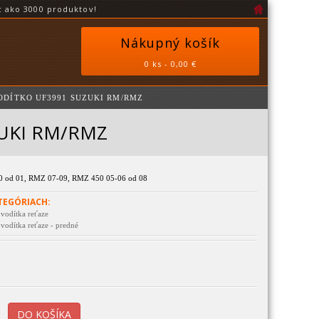
 ako 3000 produktov!
Nákupný košík
0 ks - 0,00 €
ODÍTKO UF3991 SUZUKI RM/RMZ
ZUKI RM/RMZ
 od 01, RMZ 07-09, RMZ 450 05-06 od 08
TEGÓRIACH:
 vodítka reťaze
 vodítka reťaze - predné