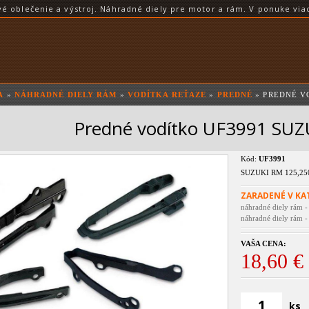
blečenie a výstroj. Náhradné diely pre motor a rám. V ponuke viac
A
»
NÁHRADNÉ DIELY RÁM
»
VODÍTKA REŤAZE
»
PREDNÉ
» PREDNÉ V
Predné vodítko UF3991 SU
Kód:
UF3991
SUZUKI RM 125,250
ZARADENÉ V KA
náhradné diely rám -
náhradné diely rám -
VAŠA CENA:
18,60 €
ks