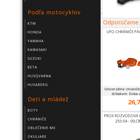
Podľa motocyklov
Odporúčame
KTM
UFO CHRÁNIČE PÁ
HONDA
YAMAHA
KAWASAKI
SUZUKI
BETA
HUSQVARNA
HUSABERG
Univerzálne chraniče
držiakom. Doba d
Deti a mládež
26,7
BOTY
PROX ROZVODOVÁ 
CHRÁNIČE
250 04 - 09,C
OBLEČENIE MX
OKULIARE