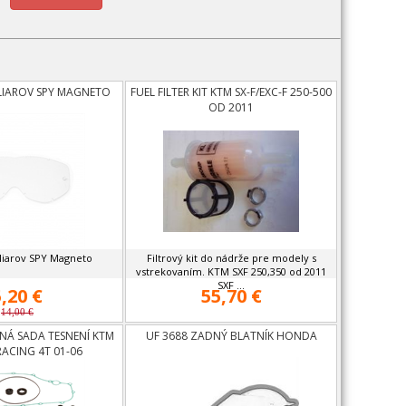
LIAROV SPY MAGNETO
FUEL FILTER KIT KTM SX-F/EXC-F 250-500
OD 2011
liarov SPY Magneto
Filtrový kit do nádrže pre modely s
vstrekovaním. KTM SXF 250,350 od 2011
SXF ...
5,20 €
55,70 €
14,00 €
NÁ SADA TESNENÍ KTM
UF 3688 ZADNÝ BLATNÍK HONDA
RACING 4T 01-06