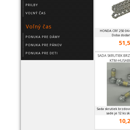
PRILBY
VOĽNÝ ČAS
Voľný čas
HONDA CRF 250 04-0
Doba dodani
PONUKA PRE DÁMY
51,5
PONUKA PRE PÁNOV
PONUKA PRE DETI
SADA SKRUTIEK B
KTM-HUSAB
Sada skrutiek brzdov
sade je 12 ks sk
10,2