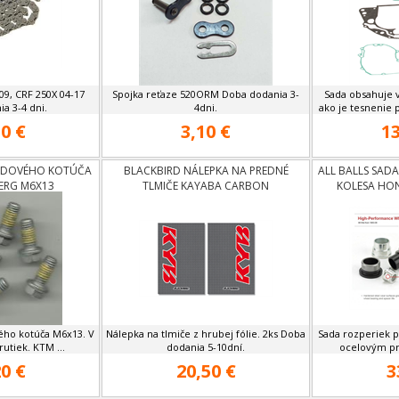
9, CRF 250X 04-17
Spojka reťaze 520ORM Doba dodania 3-
Sada obsahuje 
a 3-4 dni.
4dni.
ako je tesnenie p
0 €
3,10 €
13
RZDOVÉHO KOTÚČA
BLACKBIRD NÁLEPKA NA PREDNÉ
ALL BALLS SAD
ERG M6X13
TLMIČE KAYABA CARBON
KOLESA HON
ého kotúča M6x13. V
Nálepka na tlmiče z hrubej fólie. 2ks Doba
Sada rozperiek p
rutiek. KTM ...
dodania 5-10dní.
ocelovým pr
0 €
20,50 €
3