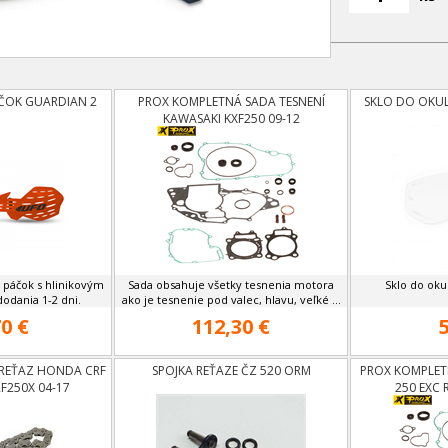
ČOK GUARDIAN 2
PROX KOMPLETNÁ SADA TESNENÍ
SKLO DO OKU
KAWASAKI KXF250 09-12
 páčok s hlinikovým
Sada obsahuje všetky tesnenia motora
Sklo do oku
odania 1-2 dni.
ako je tesnenie pod valec, hlavu, veľké ...
0 €
112,30 €
REŤAZ HONDA CRF
SPOJKA REŤAZE ČZ 520 ORM
PROX KOMPLET
RF250X 04-17
250 EXC 