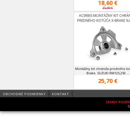
18,60 €
25,00 €
ACERBIS MONTÁŽNY KIT CHRÁ
PREDNÉHO KOTÚČA X-BRAKE SU
RM125,250 04-13
Montážny kit chrániča predného ko
Brake. SUZUKI RM125,250 ...
25,70 €
OBCHODNÉ PODMIENKY
KONTAKT
ZÁSADY POUŽÍ
C