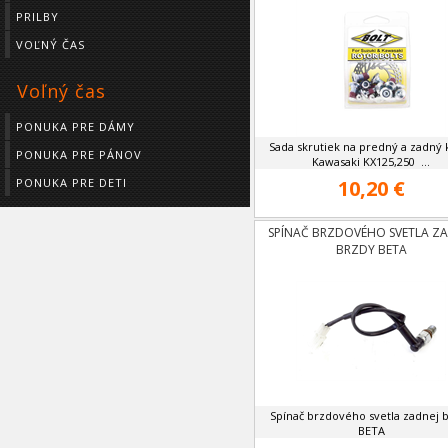
PRILBY
VOĽNÝ ČAS
Voľný čas
PONUKA PRE DÁMY
Sada skrutiek na predný a zadný 
PONUKA PRE PÁNOV
Kawasaki KX125,250 ...
10,20 €
PONUKA PRE DETI
SPÍNAČ BRZDOVÉHO SVETLA ZA
BRZDY BETA
Spínač brzdového svetla zadnej 
BETA