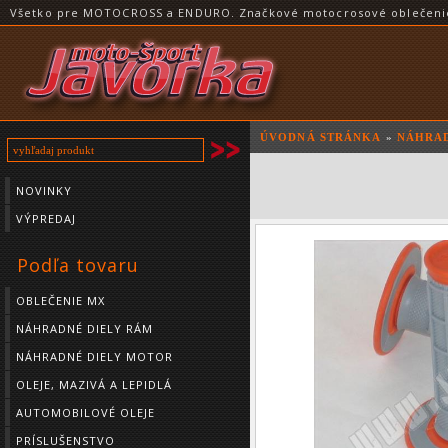
Všetko pre MOTOCROSS a ENDURO. Značkové motocrosové oblečenie a
ÚVODNÁ STRÁNKA
»
NÁHRAD
NOVINKY
VÝPREDAJ
Podľa tovaru
OBLEČENIE MX
NÁHRADNÉ DIELY RÁM
NÁHRADNÉ DIELY MOTOR
OLEJE, MAZIVÁ A LEPIDLÁ
AUTOMOBILOVÉ OLEJE
PRÍSLUŠENSTVO