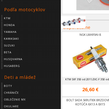
Podľa motocyklov
KTM
HONDA
Odporúčame
YAMAHA
NGK LMAR9AI-8
KAWASAKI
SUZUKI
BETA
HUSQVARNA
HUSABERG
Deti a mládež
KTM SXF 350 od 2011,EXC-F 350 od
BOTY
26,60 €
CHRÁNIČE
OBLEČENIE MX
BOLT SADA SKRUTIEK BRZDO
KOTÚČA 6X13 A 8X15
OKULIARE