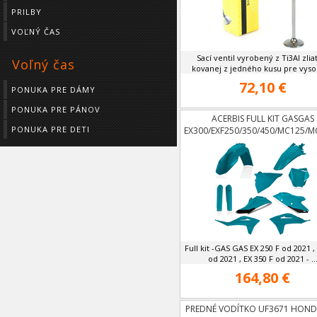
PRILBY
VOĽNÝ ČAS
Sací ventil vyrobený z Ti3Al zlia
Voľný čas
kovanej z jedného kusu pre vysok
72,10 €
PONUKA PRE DÁMY
PONUKA PRE PÁNOV
ACERBIS FULL KIT GASGAS
PONUKA PRE DETI
EX300/EXF250/350/450/MC125/M
OD 21
Full kit -GAS GAS EX 250 F od 2021 ,
od 2021 , EX 350 F od 2021 - ..
164,80 €
PREDNÉ VODÍTKO UF3671 HOND