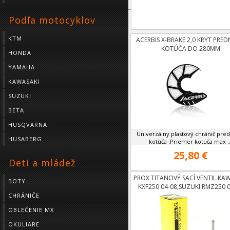
Podľa motocyklov
Odporúčame
KTM
ACERBIS X-BRAKE 2,0 KRYT PRE
KOTÚČA DO 280MM
HONDA
YAMAHA
KAWASAKI
SUZUKI
BETA
HUSQVARNA
Univerzálny plastový chránič pre
HUSABERG
kotúča .Priemer kotúča max ..
25,80 €
Deti a mládež
PROX TITANOVÝ SACÍ VENTIL KA
BOTY
KXF250 04-08,SUZUKI RMZ250 0
CHRÁNIČE
OBLEČENIE MX
OKULIARE