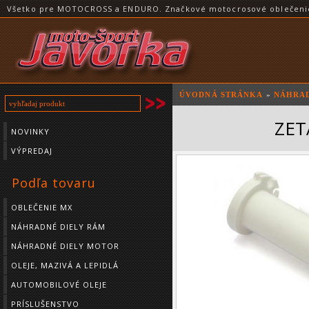
Všetko pre MOTOCROSS a ENDURO. Značkové motocrosové oblečenie a
ÚVODNÁ STRÁNKA
»
NÁHRAD
ZET
NOVINKY
VÝPREDAJ
Podľa tovaru
OBLEČENIE MX
NÁHRADNÉ DIELY RÁM
NÁHRADNÉ DIELY MOTOR
OLEJE, MAZIVÁ A LEPIDLÁ
AUTOMOBILOVÉ OLEJE
PRÍSLUŠENSTVO